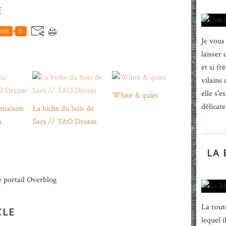
E
ost
0
Je vous 
laisser 
et si fr
vilains 
elle s'e
White & quiet
délicate
 maison
La biche du bois de
m
Sars // TAO Dream
LA 
e portail Overblog
La rout
CLE
lequel i