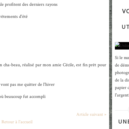
ule profitent des derniers rayons
V
 vêtements d'été
UT
Si le n
n cha-beau, réalisé par mon amie Cécile, est fin prêt pour
de dému
photogr
de la d
 vont pas me quitter de l'hiver
papier 
l'argent
e où beaucoup fut accompli
Article suivant »
UNE
Retour à l'accueil