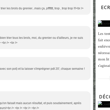
ECR
rier les brols du grenier...mais ça, pffftttt, trop , trop trop !!!<br />
Les tent
bien trier tous les brols, moi, du grenier ou d'ailleurs, je ne suis
fait enc
> <br /> <br />
enfiévr
nécessai
mon lit 
s'agissa
(avec son pot) et la laisser s'imprégner pdt 20', chaque semaine !
DÉC
e qu'on faisait mais aucun résultat, et puis soudainement, après
eurs!<br /> <br /> <br /> <br />