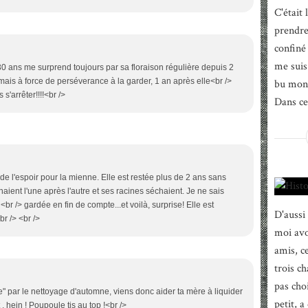
C'était
prendre 
confiné
me suis 
0 ans me surprend toujours par sa floraison régulière depuis 2
 mais à force de perséverance à la garder, 1 an après elle<br />
bu mon 
s'arrêter!!!!<br />
Dans ce 
 de l'espoir pour la mienne. Elle est restée plus de 2 ans sans
 fânaient l'une après l'autre et ses racines séchaient. Je ne sais
br /> gardée en fin de compte...et voilà, surprise! Elle est
D'aussi
br /> <br />
moi avo
amis, c
trois ch
pas choi
" par le nettoyage d'automne, viens donc aider ta mère à liquider
petit, a 
 , hein ! Poupoule tjs au top !<br />