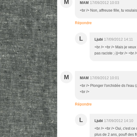
M
MAM
17/09/2012 10:03
<br /> Non, affreuse fille, tu voulais t
Répondre
L
Ljubi
17/09/2012 14:11
<br /> <br /> Mais je veux 
pas raciste ;-))<br /> <br /
M
MAM
17/09/2012 10:01
<br /> Plonger l'orchidée ds l'eau 
<br />
Répondre
L
Ljubi
17/09/2012 14:10
<br /> <br /> Oui, c'est c
plus de 2 ans, pouf! des fl