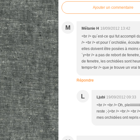
Ajouter un commentaire
M
Mélanie H
18/09/2012 13:42
<br /> qu´est-ce qui fut accompli d
/> <br /> et pour l´orchidée, écout
elles doivent être posées à moins 
´y<br /> a pas de rebort de fenetre
de fenetre, les orchidées sont heu
temps<br /> que je trouve un vrai tr
Répondre
L
Ljubi
19/09/2012 09:33
<br /> <br /> Oh, pleiiiiii
reste ;-)<br /> <br /> <br
mes orchidées ont repris du