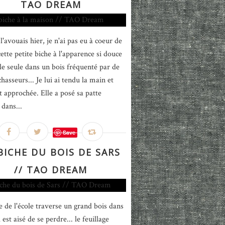
TAO DREAM
l'avouais hier, je n'ai pas eu à coeur de
cette petite biche à l'apparence si douce
êle seule dans un bois fréquenté par de
chasseurs... Je lui ai tendu la main et
st approchée. Elle a posé sa patte
 dans...
Save
BICHE DU BOIS DE SARS
// TAO DREAM
e de l'école traverse un grand bois dans
l est aisé de se perdre... le feuillage