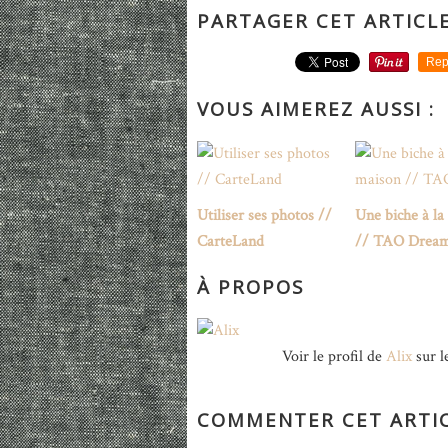
PARTAGER CET ARTICL
Rep
VOUS AIMEREZ AUSSI :
Utiliser ses photos //
Une biche à la
CarteLand
// TAO Drea
À PROPOS
Voir le profil de
Alix
sur l
COMMENTER CET ARTI