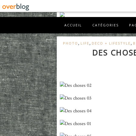
ACCUEIL
CATÉGORIES
PA
,
,
,
PHOTO
LIFE
DECO + LIFESTYLE
B
DES CHOSE