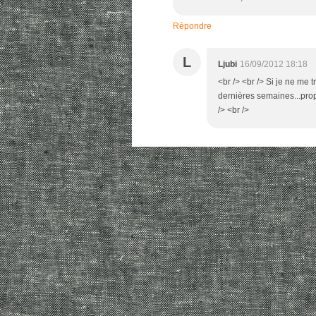
Répondre
L
Ljubi
16/09/2012 18:18
<br /> <br /> Si je ne me 
dernières semaines...propo
/> <br />