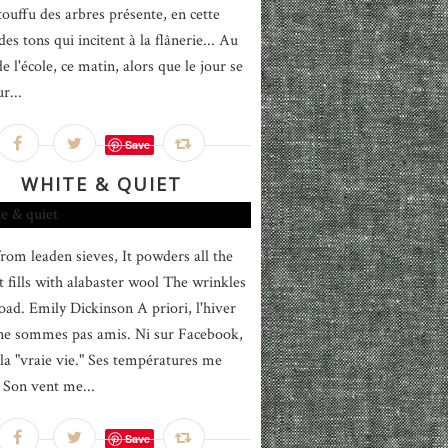
touffu des arbres présente, en cette
des tons qui incitent à la flânerie... Au
e l'école, ce matin, alors que le jour se
ur...
Save
WHITE & QUIET
 from leaden sieves, It powders all the
t fills with alabaster wool The wrinkles
road. Emily Dickinson A priori, l'hiver
ne sommes pas amis. Ni sur Facebook,
 la "vraie vie." Ses températures me
. Son vent me...
Save