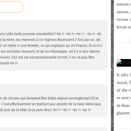
encore 
saison, 
retour d
levait s
ans cette belle journée ensoleillée?<br /> <br /> <br /> <br /> <br
es ta mère, les miennes à ce régimes fleurissent 2 fois par an. (et
d´un mètre d´une fenetre, ce qui explique qu´en France, là où il n
, les orchidée meurent, et qu´en Allemagne, où il y a des reborts
reuses. Oui ma vie est passionnante et non, il ne va pas être
avail)<br />
It sifts
wood, I
of the 
et moi 
iiiiin de choses qui devaient être faites depuis looongtemps! Et le
 /> C'est effectivement en traînant aux abords de la baie vitrée que
ni dans
 poil de la bête (si je puis dire).<br /> <br /> <br /> <br />
glacent