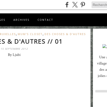
GES
ARCHIVES
CONTACT
,
,
RUXELLES
MUM'S CLOSET
DES CHOSES & D'AUTRES
S & D'AUTRES // 01
15 SEPTEMBRE 2012
By Ljubi
Une 
village
des a
jolies