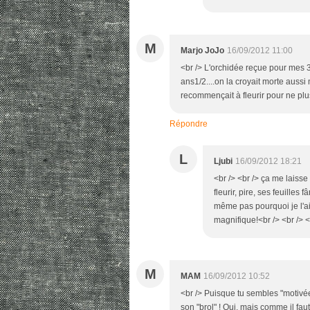
M
Marjo JoJo
16/09/2012 11:00
<br /> L'orchidée reçue pour mes 3
ans1/2....on la croyait morte aussi
recommençait à fleurir pour ne plus 
Répondre
L
Ljubi
16/09/2012 18:21
<br /> <br /> ça me laisse
fleurir, pire, ses feuilles
même pas pourquoi je l'ai<
magnifique!<br /> <br /> <
M
MAM
16/09/2012 10:52
<br /> Puisque tu sembles "motivée
son "brol" ! Oui, mais comme il faut