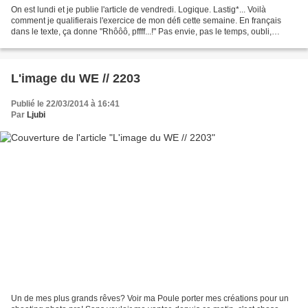
On est lundi et je publie l'article de vendredi. Logique. Lastig*... Voilà
comment je qualifierais l'exercice de mon défi cette semaine. En français
dans le texte, ça donne "Rhôôô, pffff...!" Pas envie, pas le temps, oubli,
mauvaise foi, je suis passée...
L'image du WE // 2203
Publié le 22/03/2014 à 16:41
Par
Ljubi
Un de mes plus grands rêves? Voir ma Poule porter mes créations pour un