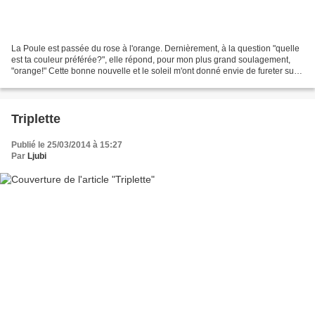
La Poule est passée du rose à l'orange. Dernièrement, à la question "quelle
est ta couleur préférée?", elle répond, pour mon plus grand soulagement,
"orange!" Cette bonne nouvelle et le soleil m'ont donné envie de fureter sur
le net à la recherche de...
Triplette
Publié le 25/03/2014 à 15:27
Par
Ljubi