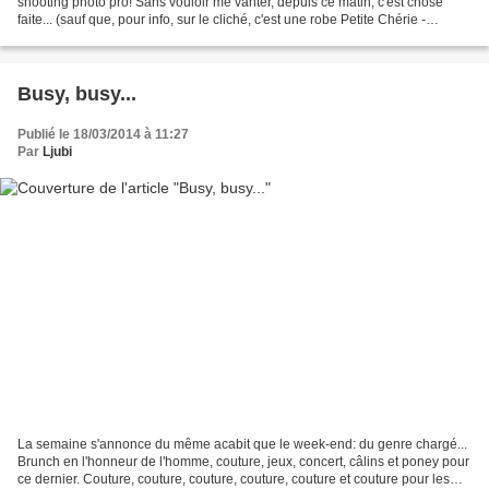
shooting photo pro! Sans vouloir me vanter, depuis ce matin, c'est chose
faite... (sauf que, pour info, sur le cliché, c'est une robe Petite Chérie -
Obéron qui met si bien ses jolies...
Busy, busy...
Publié le 18/03/2014 à 11:27
Par
Ljubi
La semaine s'annonce du même acabit que le week-end: du genre chargé...
Brunch en l'honneur de l'homme, couture, jeux, concert, câlins et poney pour
ce dernier. Couture, couture, couture, couture, couture et couture pour les