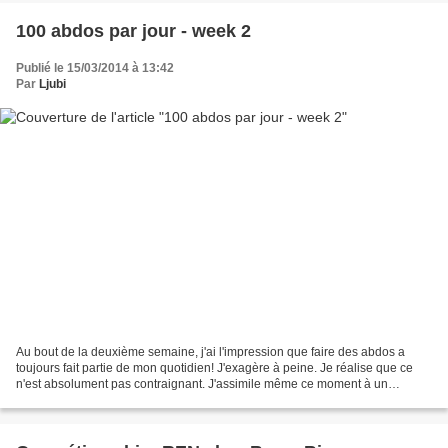
100 abdos par jour - week 2
Publié le 15/03/2014 à 13:42
Par
Ljubi
Au bout de la deuxième semaine, j'ai l'impression que faire des abdos a
toujours fait partie de mon quotidien! J'exagère à peine. Je réalise que ce
n'est absolument pas contraignant. J'assimile même ce moment à un
moment de détente, tranquille, à l'abri...