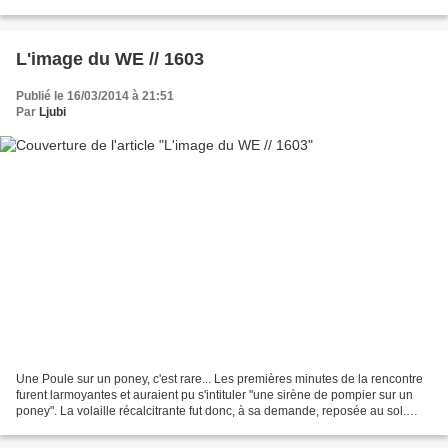
jours qui viennent. C'est...
L'image du WE // 1603
Publié le 16/03/2014 à 21:51
Par
Ljubi
Une Poule sur un poney, c'est rare... Les premières minutes de la rencontre
furent larmoyantes et auraient pu s'intituler "une sirène de pompier sur un
poney". La volaille récalcitrante fut donc, à sa demande, reposée au sol.
Cependant, la simple perspective...