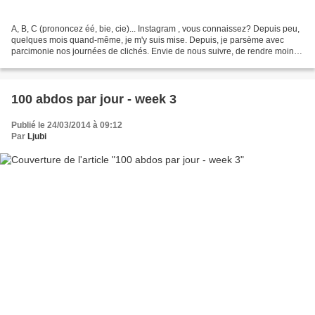
A, B, C (prononcez éé, bie, cie)... Instagram , vous connaissez? Depuis peu,
quelques mois quand-même, je m'y suis mise. Depuis, je parsème avec
parcimonie nos journées de clichés. Envie de nous suivre, de rendre moins
long le temps à attendre chaque...
100 abdos par jour - week 3
Publié le 24/03/2014 à 09:12
Par
Ljubi