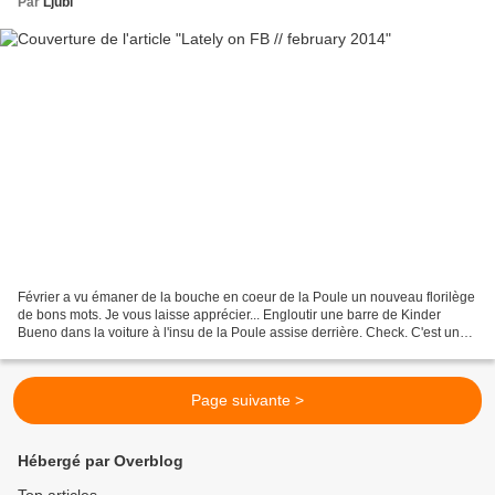
Par
Ljubi
Février a vu émaner de la bouche en coeur de la Poule un nouveau florilège
de bons mots. Je vous laisse apprécier... Engloutir une barre de Kinder
Bueno dans la voiture à l'insu de la Poule assise derrière. Check. C'est une
poche, ma chérie, une POCHE. Question...
Page suivante >
Hébergé par Overblog