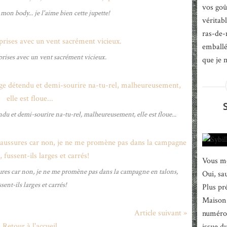
vos goût
 mon body... je l'aime bien cette jupette!
véritabl
ras-de-
emballé
prises avec un vent sacrément vicieux.
que je n
du et demi-sourire na-tu-rel, malheureusement, elle est floue...
Vous me
ures car non, je ne me promène pas dans la campagne en talons,
Oui, sau
ssent-ils larges et carrés!
Plus pr
Maison 
Article suivant »
numéro 
Retour à l'accueil
issue d