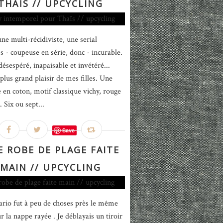
THAÏS // UPCYCLING
une multi-récidiviste, une serial
ss - coupeuse en série, donc - incurable.
désespéré, inapaisable et invétéré...
plus grand plaisir de mes filles. Une
 en coton, motif classique vichy, rouge
. Six ou sept...
Save
 ROBE DE PLAGE FAITE
MAIN // UPCYCLING
ario fut à peu de choses près le même
r la nappe rayée . Je déblayais un tiroir