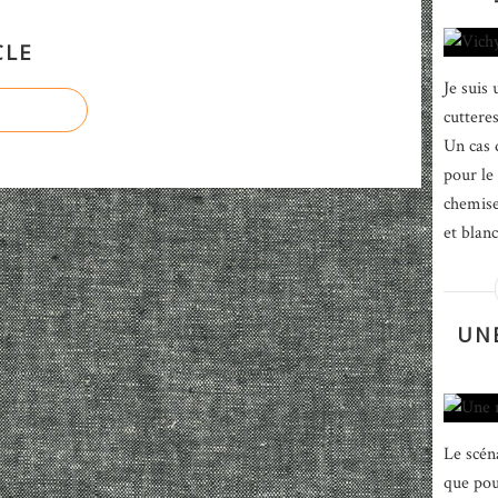
CLE
Je suis 
cuttere
Un cas 
pour le 
chemise
et blanc
UNE
Le scén
que pou