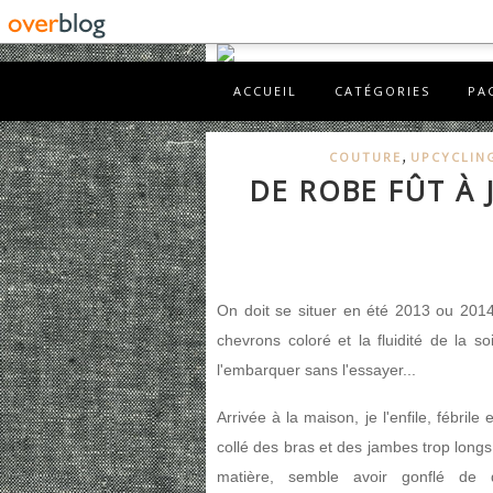
ACCUEIL
CATÉGORIES
PA
,
COUTURE
UPCYCLIN
DE ROBE FÛT À 
On doit se situer en été 2013 ou 2014,
chevrons coloré et la fluidité de la s
l'embarquer sans l'essayer...
Arrivée à la maison, je l'enfile, fébril
collé des bras et des jambes trop longs
matière, semble avoir gonflé de de