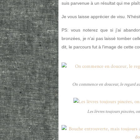
suis parvenue à un résultat qui me plaît 
Je vous laisse apprécier de visu. N'hés
PS: vous noterez que si j'ai abandon
bronzées, je n'ai pas laissé tomber cel
dit, le parcours fut à l'image de cette co
On commence en douceur, le regard au l
Les lèvres toujours pincées, on