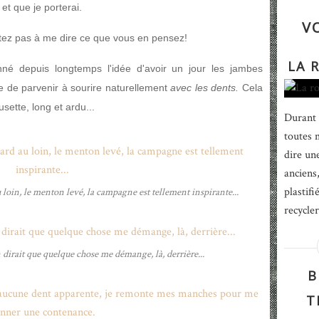
et que je porterai.
V
itez pas à me dire ce que vous en pensez!
LA 
né depuis longtemps l'idée d'avoir un jour les jambes
le de parvenir à sourire naturellement
avec les dents.
Cela
usette, long et ardu...
Durant 
toutes m
dire un
anciens,
plastif
oin, le menton levé, la campagne est tellement inspirante...
recycler
 dirait que quelque chose me démange, là, derrière...
B
T