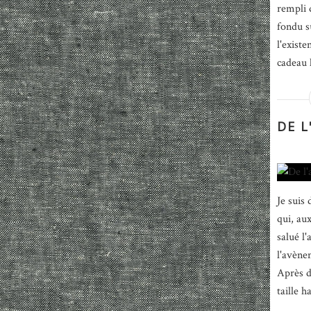
rempli 
fondu s
l'existe
cadeau l
DE 
Je suis
qui, au
salué l
l'avène
Après d
taille h