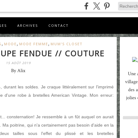
GES
ARCHIVES
CONTACT
,
,
,
G
MODE
MODE FEMME
MUM'S CLOSET
JUPE FENDUE // COUTURE
15 AOÛT 2019
By Alix
Une 
village
 durant les soldes. Je craque littéralement sur l'imprimé
des a
oie d'une robe à bretelles American Vintage. Mon erreur:
jolies
e et... consternation! Je ressemble à un fût auquel on aurait
. Ma poitrine, qui n'a certainement pas besoin d'aide en la
ux tailles sous l'effet du plissé et les bretelles