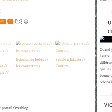
E
ost
0
U
C
Quand j
l'autre.
Eclosion de bébés //
Sybille à Jakarta //
différen
at //
les couvertures
Couture
que les
ale //
bonne d
coloris 
VI
e portail Overblog