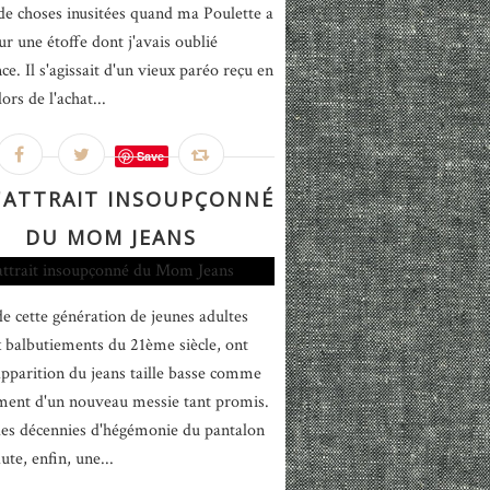
de choses inusitées quand ma Poulette a
ur une étoffe dont j'avais oublié
nce. Il s'agissait d'un vieux paréo reçu en
ors de l'achat...
Save
L'ATTRAIT INSOUPÇONNÉ
DU MOM JEANS
 de cette génération de jeunes adultes
x balbutiements du 21ème siècle, ont
'apparition du jeans taille basse comme
ment d'un nouveau messie tant promis.
es décennies d'hégémonie du pantalon
aute, enfin, une...