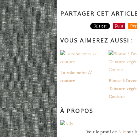
PARTAGER CET ARTICL
Rep
VOUS AIMEREZ AUSSI :
La robe noire //
couture
Blouse à l'avoc
Teinture végét
Couture
À PROPOS
Voir le profil de
Alix
sur l