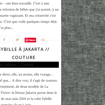
s - ont bien travaillé. C'est à une
e éclosion de bébés que j'ai assisté, à un
marée vagissant. Et ma créativité s'est
e. C'est que voilà quelques temps déjà
'ai plus...
Save
SYBILLE À JAKARTA //
COUTURE
 direz, elle, au moins, elle voyage...
f que... A dire vrai, il s'agit de couture.
écisément, de deux modèle de La
Victor: la blouse Jakarta parue dans le
de mai-juin 2018 et la robe Sybille
u numéro de mai-juin...