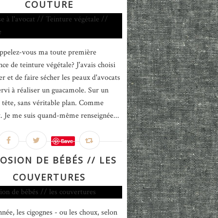
COUTURE
ppelez-vous ma toute première
ce de teinture végétale? J'avais choisi
er et de faire sécher les peaux d'avocats
ervi à réaliser un guacamole. Sur un
 tête, sans véritable plan. Comme
. Je me suis quand-même renseignée...
Save
OSION DE BÉBÉS // LES
COUVERTURES
nnée, les cigognes - ou les choux, selon