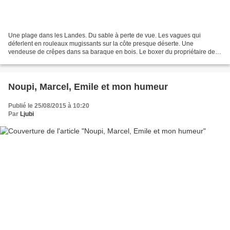
Une plage dans les Landes. Du sable à perte de vue. Les vagues qui
déferlent en rouleaux mugissants sur la côte presque déserte. Une
vendeuse de crêpes dans sa baraque en bois. Le boxer du propriétaire de
l'hôtel qui se prend d'amitié pour nous et nous...
Noupi, Marcel, Emile et mon humeur
Publié le 25/08/2015 à 10:20
Par
Ljubi