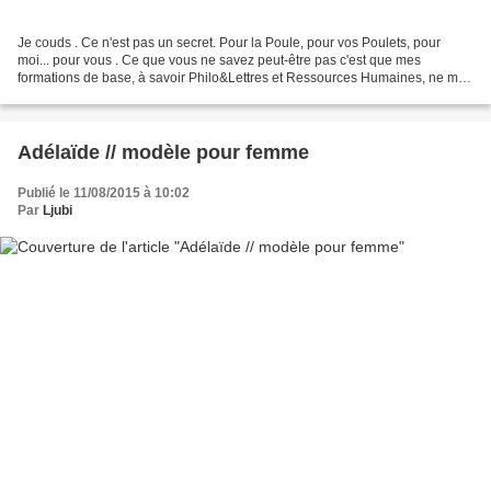
Je couds . Ce n'est pas un secret. Pour la Poule, pour vos Poulets, pour
moi... pour vous . Ce que vous ne savez peut-être pas c'est que mes
formations de base, à savoir Philo&Lettres et Ressources Humaines, ne me
destinaient pas forcément à envisager...
Adélaïde // modèle pour femme
Publié le 11/08/2015 à 10:02
Par
Ljubi