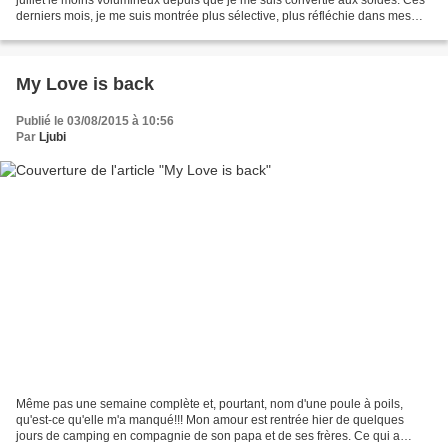
derniers mois, je me suis montrée plus sélective, plus réfléchie dans mes
achats. De même, j'ai...
My Love is back
Publié le 03/08/2015 à 10:56
Par
Ljubi
Même pas une semaine complète et, pourtant, nom d'une poule à poils,
qu'est-ce qu'elle m'a manqué!!! Mon amour est rentrée hier de quelques
jours de camping en compagnie de son papa et de ses frères. Ce qui a