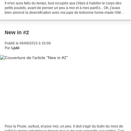
Il m'en aura fallu du temps, tout occupée que j'étais à habiller le corps des
petits poulets, avant de penser un peu à moi et à mes pairEs... Oh, j'avais
bien amorcé la diversification avec ma jupe de bobonne home-made l'été
dernier, mais depuis, plus...
New in #2
Publié le 06/08/2015 à 10:06
Par
Ljubi
Pour la Poule, surtout, et pour moi, un peu. Il doit s'agir du butin du mois de
juillet le moins volumineux depuis que je me suis convertie aux soldes. Ces