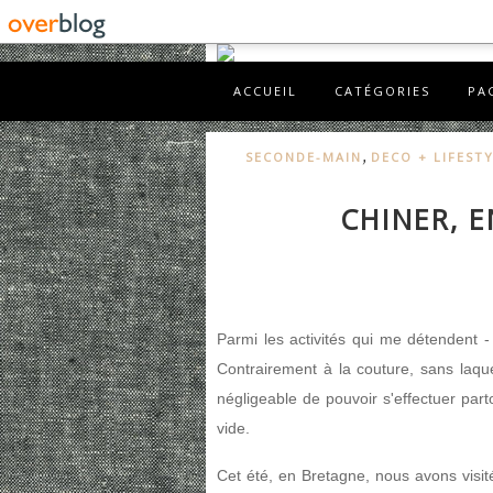
ACCUEIL
CATÉGORIES
PA
,
SECONDE-MAIN
DECO + LIFEST
CHINER, E
Parmi les activités qui me détendent - 
Contrairement à la couture, sans laque
négligeable de pouvoir s'effectuer parto
vide.
Cet été, en Bretagne, nous avons visi