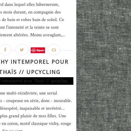
rd dans lequel elles hiberneront,
s mois durant, en compagnie des
 de bain et robes bain de soleil. Ce
ont l'intensité et la teinte se sont
lement altérées. Moins aveuglant,...
Save
CHY INTEMPOREL POUR
THAÏS // UPCYCLING
une multi-récidiviste, une serial
ss - coupeuse en série, donc - incurable.
désespéré, inapaisable et invétéré...
plus grand plaisir de mes filles. Une
 en coton, motif classique vichy, rouge