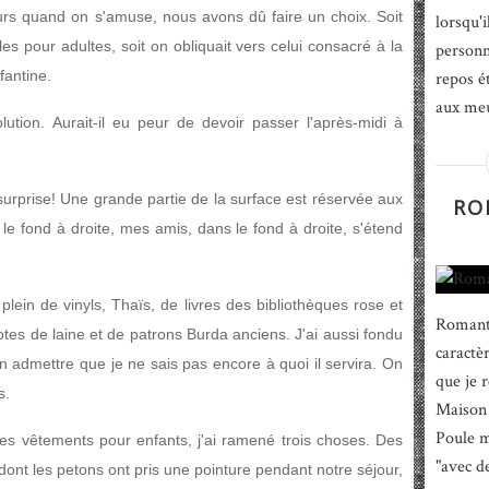
urs quand on s'amuse, nous avons dû faire un choix. Soit
lorsqu'
iles pour adultes, soit on obliquait vers celui consacré à la
personn
fantine.
repos é
aux meu
tion. Aurait-il eu peur de devoir passer l'après-midi à
r, surprise! Une grande partie de la surface est réservée aux
RO
 le fond à droite, mes amis, dans le fond à droite, s'étend
 plein de vinyls, Thaïs, de livres des bibliothèques rose et
Romanti
otes de laine et de patrons Burda anciens. J'ai aussi fondu
caractè
en admettre que je ne sais pas encore à quoi il servira. On
que je 
s.
Maison 
Poule m
es vêtements pour enfants, j'ai ramené trois choses. Des
"avec de
dont les petons ont pris une pointure pendant notre séjour,