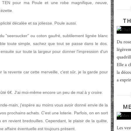
e TEN pour ma Poule et une robe magnifique,
neuve
,
ézette.
TH
icité décalée et sa joliesse. Poule aussi.
du "seersucker" ou coton gaufré, subtilement lignée blanc
Du rose
mble toute simple, sachez que tout se passe dans le dos.
légèrem
e ensuite sur toute la largeur pour donner l'impression d'un
quadrill
Elle a c
la déco
la revente car cette merveille, c'est sûr, je la garde pour
a expri
oûté 6€. J'ai moi-même encore un peu de mal à y croire.
conde-main, j'espère au moins vous avoir donné envie de la
ME
os prochains achats. C'est une loterie. Parfois, on en sort
 en revient bredouilles. Cependant, le plaisir de la quête,
Les ves
ne affaire éventuelle est toujours présent.