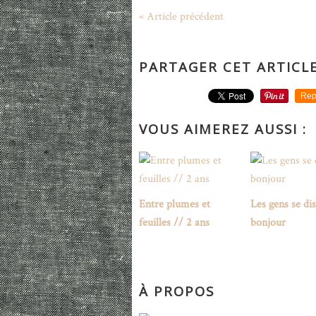
« Article précédent
PARTAGER CET ARTICL
Rep
VOUS AIMEREZ AUSSI :
Entre plumes et
Les gens se di
feuilles // 2 ans
bonjour
À PROPOS