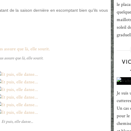
le placa
atant de la saison dernière en escomptant bien qu'ils vous
quelque
maillots
soleil d
graduel
us assure que là, elle sourit.
VI
Je suis 
cuttere
Un cas 
pour le 
Et puis, elle danse...
chemise