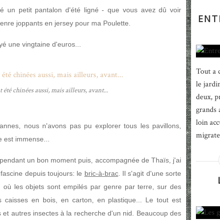
é un petit pantalon d'été ligné - que vous avez dû voir
ENT
genre joppants en jersey pour ma Poulette.
ayé une vingtaine d'euros...
Tout a 
le jardi
 été chinées aussi, mais ailleurs, avant...
deux, pr
grands 
loin acc
nnes, nous n'avons pas pu explorer tous les pavillons,
migrate
te est immense...
ts pendant un bon moment puis, accompagnée de Thaïs, j'ai
fascine depuis toujours: le
bric-à-brac
. Il s'agit d'une sorte
 où les objets sont empilés par genre par terre, sur des
caisses en bois, en carton, en plastique... Le tout est
es et autres insectes à la recherche d'un nid. Beaucoup des