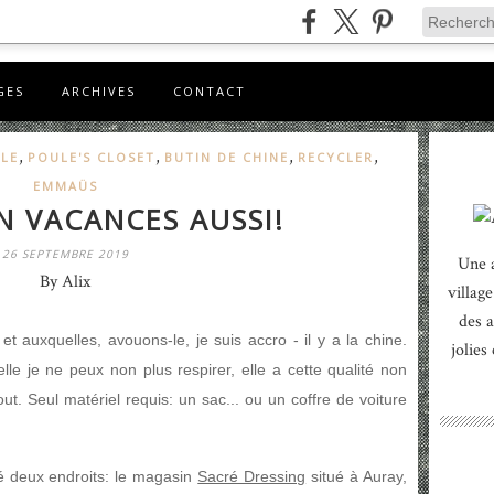
GES
ARCHIVES
CONTACT
,
,
,
,
YLE
POULE'S CLOSET
BUTIN DE CHINE
RECYCLER
EMMAÜS
N VACANCES AUSSI!
26 SEPTEMBRE 2019
Une 
By Alix
village
des a
et auxquelles, avouons-le, je suis accro - il y a la chine.
jolies
lle je ne peux non plus respirer, elle a cette qualité non
ut. Seul matériel requis: un sac... ou un coffre de voiture
té deux endroits: le magasin
Sacré Dressing
situé à Auray,