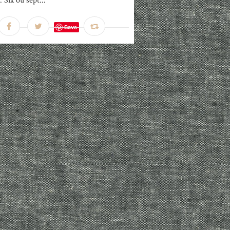
. Six ou sept...
Save