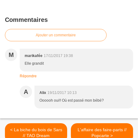
Commentaires
Ajouter un commentaire
M
marikafée
17/11/2017 19:38
Elle grandit
Répondre
A
Alix
19/11/2017 10:13
Oooooh oui!! Où est passé mon bébé?
< La biche du bois de Sars
L'affaire des faire-parts //
// TAO Dream
Popcarte >