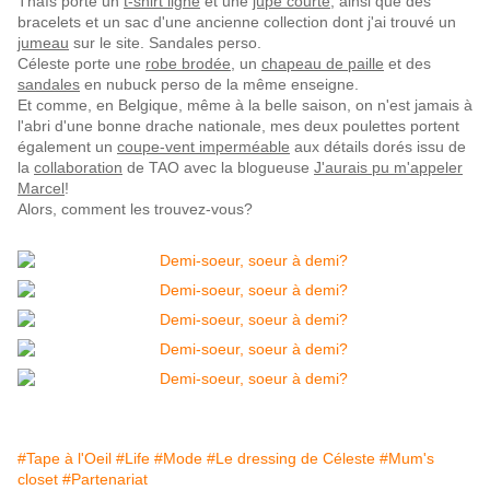
Thaïs porte un
t-shirt ligné
et une
jupe courte
, ainsi que des
bracelets et un sac d'une ancienne collection dont j'ai trouvé un
jumeau
sur le site. Sandales perso.
Céleste porte une
robe brodée
, un
chapeau de paille
et des
sandales
en nubuck perso de la même enseigne.
Et comme, en Belgique, même à la belle saison, on n'est jamais à
l'abri d'une bonne drache nationale, mes deux poulettes portent
également un
coupe-vent imperméable
aux détails dorés issu de
la
collaboration
de TAO avec la blogueuse
J'aurais pu m'appeler
Marcel
!
Alors, comment les trouvez-vous?
#Tape à l'Oeil
#Life
#Mode
#Le dressing de Céleste
#Mum's
closet
#Partenariat