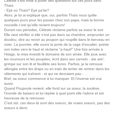
Céleste s'est mise à poser des questions sur ces jours sans
Thaïs.
- Eyè où Thaïs? Eyè pa'tie?
Alors, je lui ai expliqué que, oui, parfois Thaïs nous quitte
quelques jours pour les passer chez son papa, mais la bonne
nouvelle c'est qu'elle revient toujours!
Durant ces périodes, Céleste réclame parfois sa soeur le soir.
Elle veut vérifier si elle n'est pas dans sa chambre, emprunter un
doudou, dire au revoir au poupon qui roupille dans le berceau en
osier. La journée, elle ouvre la porte de la cage d'escalier, pointe
son index vers le haut et réclame "a-haut!" Une fois arrivée à
l'étage, la miss investit le domaine de son aînée. Elle joue avec
les nounours et les poupées, écrit dans ses carnets - aïe aïe!,
grimpe sur son lit et feuillète ses livres. Parfois, je la retrouve
allongée entre les draps ou en train de tenter de rentrer dans les
vêtements qui traînent - et qui ne devraient pas - ...
Bref, sa soeur commence à lui manquer. Et l'inverse est vrai
aussi.
Quand Poupoule revient, elle fond sur sa soeur, la soulève,
l'inonde de baisers et lui répète à quel point elle l'adore et est
heureuse de la retrouver.
C'est sûr, ces deux-là sont des soeurs, de vraies soeurs, pas des
soeurs à demi.