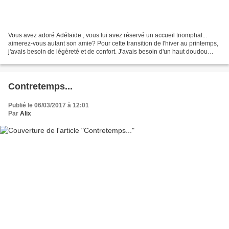
Vous avez adoré Adélaïde , vous lui avez réservé un accueil triomphal...
aimerez-vous autant son amie? Pour cette transition de l'hiver au printemps,
j'avais besoin de légèreté et de confort. J'avais besoin d'un haut doudou
rassurant et élégant. Alors,...
Contretemps...
Publié le 06/03/2017 à 12:01
Par
Alix