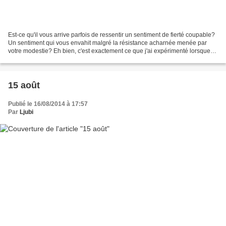
Est-ce qu'il vous arrive parfois de ressentir un sentiment de fierté coupable?
Un sentiment qui vous envahit malgré la résistance acharnée menée par
votre modestie? Eh bien, c'est exactement ce que j'ai expérimenté lorsque
mes yeux se sont posés sur ceci: Article...
15 août
Publié le 16/08/2014 à 17:57
Par
Ljubi