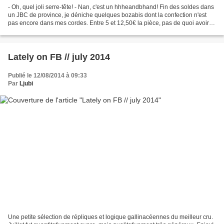
- Oh, quel joli serre-tête! - Nan, c'est un hhheandbhand! Fin des soldes dans
un JBC de province, je déniche quelques bozabis dont la confection n'est
pas encore dans mes cordes. Entre 5 et 12,50€ la pièce, pas de quoi avoir
de scrupules. L'étiquette...
Lately on FB // july 2014
Publié le 12/08/2014 à 09:33
Par
Ljubi
Une petite sélection de répliques et logique gallinacéennes du meilleur cru.