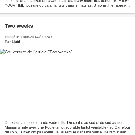
Juillet fut quantitativement avare, mais qualitativement très généreux. Enjoy!
YOGA TIME: posture du calamar tête dans le matelas. Simonis, hier après-
midi. Moi: excusez-moi......
Two weeks
Publié le 11/08/2014 à 08:43
Par
Ljubi
Deux semaines de grande vadrouille. Du centre au sud et du sud au nord.
Maman single avec une Poule tantôt adorable tantôt vendable - au Carrefour
du coin, ils n'en ont pas voulu. Je l'ai remise dans ma valise. De retour dans