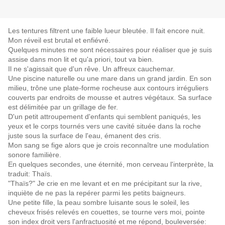
Les tentures filtrent une faible lueur bleutée. Il fait encore nuit.
Mon réveil est brutal et enfiévré.
Quelques minutes me sont nécessaires pour réaliser que je suis
assise dans mon lit et qu'a priori, tout va bien.
Il ne s'agissait que d'un rêve. Un affreux cauchemar.
Une piscine naturelle ou une mare dans un grand jardin. En son
milieu, trône une plate-forme rocheuse aux contours irréguliers
couverts par endroits de mousse et autres végétaux. Sa surface
est délimitée par un grillage de fer.
D'un petit attroupement d'enfants qui semblent paniqués, les
yeux et le corps tournés vers une cavité située dans la roche
juste sous la surface de l'eau, émanent des cris.
Mon sang se fige alors que je crois reconnaître une modulation
sonore familière.
En quelques secondes, une éternité, mon cerveau l'interprète, la
traduit: Thaïs.
"Thaïs?" Je crie en me levant et en me précipitant sur la rive,
inquiète de ne pas la repérer parmi les petits baigneurs.
Une petite fille, la peau sombre luisante sous le soleil, les
cheveux frisés relevés en couettes, se tourne vers moi, pointe
son index droit vers l'anfractuosité et me répond, bouleversée: