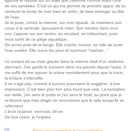
ligaturé et repose sur un objet que j'identifie comme étant l'une
de ses sandales. C'est ce qui me permet de prendre appui, de lui
ceinturer le buste de mes bars et, enfin, de faire émerger sa tête
de l'eau.
Je la pose, contre la mienne, sur mon épaule. Je maintiens son
corps à la verticale, épousant le mien. Son menton dans mon
cou, j'appuie sur son ventre, en reculant, en trébuchant, pour
nous sortir de ce piège aquatique.
On arrive près de la berge. Elle crache, tousse, se vide de toute
l'eau avalée. Elle ouvre les yeux et murmure "maman..."
Le contact de sa main glacée dans la mienne était d'un réalisme
alarmant. J'en garde le souvenir dans ma paume depuis l'aube. Il
me suffit de me rejouer la scène mentalement pour que la trace,
la brûlure s'intensifie.
Il ne s'agit pas, comme d'aucuns pourraient le suggérer, d'une
impression. C'est bien plus fort, plus lourd que cela. La sensation
est réelle, j'en sens le poids et j'en sens le froid, au point que je
m'étonne que mes doigts ne rencontrent que le vide lorsqu'ils se
referment.
L'écrit cicatrise, exorcise, dit-on.
De tout coeur, je l'espère.