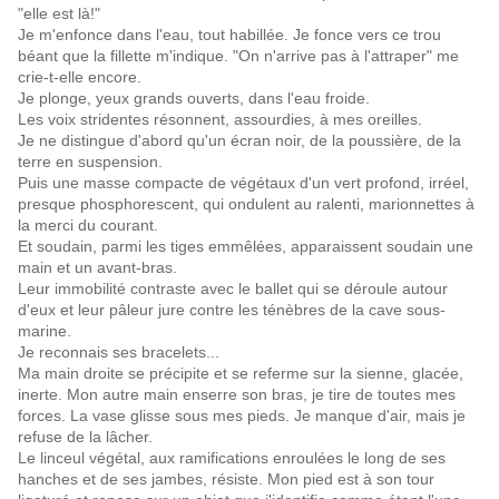
"elle est là!"
Je m'enfonce dans l'eau, tout habillée. Je fonce vers ce trou
béant que la fillette m'indique. "On n'arrive pas à l'attraper" me
crie-t-elle encore.
Je plonge, yeux grands ouverts, dans l'eau froide.
Les voix stridentes résonnent, assourdies, à mes oreilles.
Je ne distingue d'abord qu'un écran noir, de la poussière, de la
terre en suspension.
Puis une masse compacte de végétaux d'un vert profond, irréel,
presque phosphorescent, qui ondulent au ralenti, marionnettes à
la merci du courant.
Et soudain, parmi les tiges emmêlées, apparaissent soudain une
main et un avant-bras.
Leur immobilité contraste avec le ballet qui se déroule autour
d'eux et leur pâleur jure contre les ténèbres de la cave sous-
marine.
Je reconnais ses bracelets...
Ma main droite se précipite et se referme sur la sienne, glacée,
inerte. Mon autre main enserre son bras, je tire de toutes mes
forces. La vase glisse sous mes pieds. Je manque d'air, mais je
refuse de la lâcher.
Le linceul végétal, aux ramifications enroulées le long de ses
hanches et de ses jambes, résiste. Mon pied est à son tour