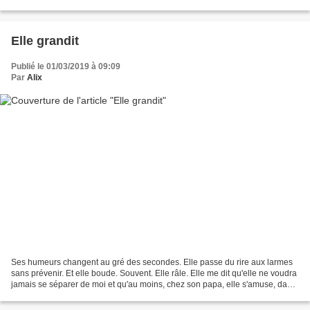
décidé...
Elle grandit
Publié le 01/03/2019 à 09:09
Par
Alix
Ses humeurs changent au gré des secondes. Elle passe du rire aux larmes
sans prévenir. Et elle boude. Souvent. Elle râle. Elle me dit qu'elle ne voudra
jamais se séparer de moi et qu'au moins, chez son papa, elle s'amuse, dans
la même phrase. Elle traîne...