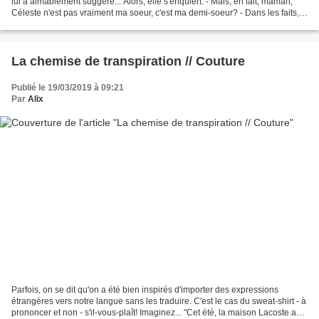
lui a aimablement suggéré... Alors, elle s'enquiert. - Mais, en fait, maman,
Céleste n'est pas vraiment ma soeur, c'est ma demi-soeur? - Dans les faits,
oui, mais est-ce...
La chemise de transpiration // Couture
Publié le 19/03/2019 à 09:21
Par
Alix
Parfois, on se dit qu'on a été bien inspirés d'importer des expressions
étrangères vers notre langue sans les traduire. C'est le cas du sweat-shirt - à
prononcer
et non
- s'il-vous-plaît! Imaginez... "Cet été, la maison Lacoste a