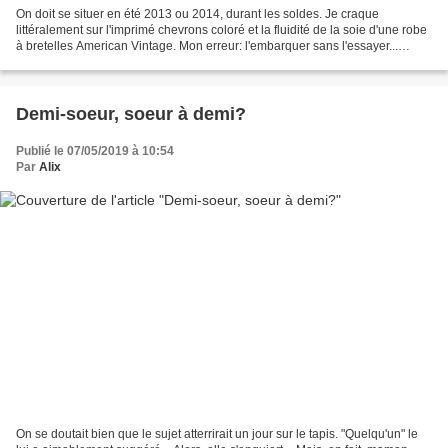
On doit se situer en été 2013 ou 2014, durant les soldes. Je craque
littéralement sur l'imprimé chevrons coloré et la fluidité de la soie d'une robe
à bretelles American Vintage. Mon erreur: l'embarquer sans l'essayer...
Arrivée à la maison, je l'enfile,...
Demi-soeur, soeur à demi?
Publié le 07/05/2019 à 10:54
Par
Alix
On se doutait bien que le sujet atterrirait un jour sur le tapis. "Quelqu'un" le