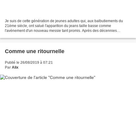
Je suis de cette génération de jeunes adultes qui, aux balbutiements du
21ème siècle, ont salué l'apparition du jeans taille basse comme
l'avènement d'un nouveau messie tant promis. Après des décennies
d'hégémonie du pantalon taille haute, enfin, une...
Comme une ritournelle
Publié le 26/08/2019 à 07:21
Par
Alix