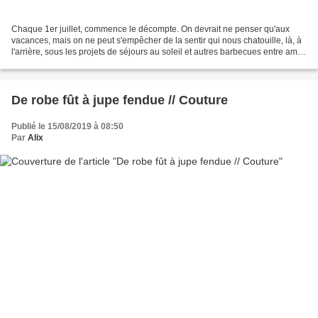
Chaque 1er juillet, commence le décompte. On devrait ne penser qu'aux
vacances, mais on ne peut s'empêcher de la sentir qui nous chatouille, là, à
l'arrière, sous les projets de séjours au soleil et autres barbecues entre amis.
Elle gratte comme s'il...
De robe fût à jupe fendue // Couture
Publié le 15/08/2019 à 08:50
Par
Alix