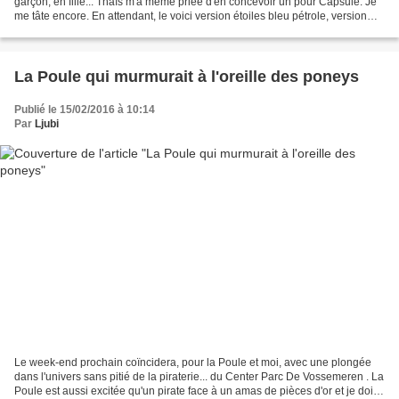
garçon, en fille... Thaïs m'a même priée d'en concevoir un pour Capsule. Je
me tâte encore. En attendant, le voici version étoiles bleu pétrole, version
manches roses et version...
La Poule qui murmurait à l'oreille des poneys
Publié le 15/02/2016 à 10:14
Par
Ljubi
Le week-end prochain coïncidera, pour la Poule et moi, avec une plongée
dans l'univers sans pitié de la piraterie... du Center Parc De Vossemeren . La
Poule est aussi excitée qu'un pirate face à un amas de pièces d'or et je dois