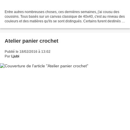
Entre autres nombreuses choses, ces dernières semaines, j'ai cousu des
coussins. Tous basés sur un canvas classique de 40x40, c'est au niveau des
couleurs et des matières qu'ils se sont distingués. Certains furent destinés à
embellir un canapé, d'autres...
Atelier panier crochet
Publié le 18/02/2016 à 13:02
Par
Ljubi