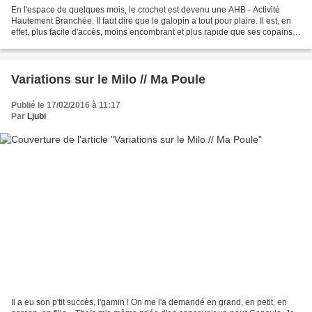
En l'espace de quelques mois, le crochet est devenu une AHB - Activité
Hautement Branchée. Il faut dire que le galopin a tout pour plaire. Il est, en
effet, plus facile d'accès, moins encombrant et plus rapide que ses copains
couture et tricot qu'il laisse,...
Variations sur le Milo // Ma Poule
Publié le 17/02/2016 à 11:17
Par
Ljubi
Il a eu son p'tit succès, l'gamin ! On me l'a demandé en grand, en petit, en