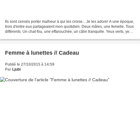
Ils sont censés porter malheur à qui les croise... Je les adore! A une époque,
trois d'entre eux partageaient mon quotidien. Deux mâles, une femelle. Tous
différents. Un chat-fou, une effarouchée, un câlin tranquille. Yeux verts, yeux
jaunes. Des torrents...
Femme à lunettes // Cadeau
Publié le 27/10/2015 à 14:59
Par
Ljubi