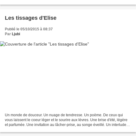
agendas, donc! Comme précédemment...
Les tissages d'Elise
Publié le 05/10/2015 à 08:37
Par
Ljubi
Un monde de douceur. Un nuage de tendresse. Un poème. De ceux qui
vous laissent le coeur léger et le sourire aux lèvres. Une brise d'été, légère
et parfumée. Une invitation au lâcher-prise, au songe éveillé. Un interlude
apaisant et nécessaire. Voilà...