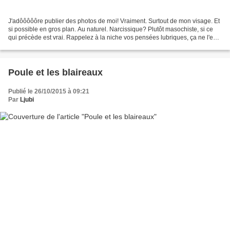
J'adôôôôôre publier des photos de moi! Vraiment. Surtout de mon visage. Et
si possible en gros plan. Au naturel. Narcissique? Plutôt masochiste, si ce
qui précède est vrai. Rappelez à la niche vos pensées lubriques, ça ne l'est
pas. Souffrir et en tirer...
Poule et les blaireaux
Publié le 26/10/2015 à 09:21
Par
Ljubi