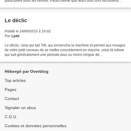
particulière pour les rennes. Paraît même que leurs bois sont recouverts
d’un fin duvet tout doux… J’occulte...
Le déclic
Publié le 24/09/2010 à 10:02
Par
Ljubi
Le déclic, celui qui fait Tilt!, qui enclenche la machine et permet aux rouages
de votre petit cerveau de se mettre concrètement en marche, celui-là même
qui suit généralement une période plus ou moins longue de
questionnements divers, d’hésitations pas...
Hébergé par Overblog
Top articles
Pages
Contact
Signaler un abus
C.G.U.
Cookies et données personnelles