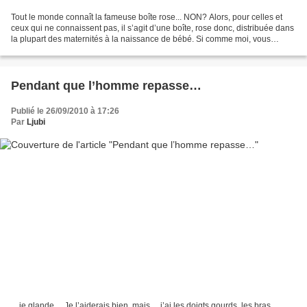
Tout le monde connaît la fameuse boîte rose... NON? Alors, pour celles et
ceux qui ne connaissent pas, il s’agit d’une boîte, rose donc, distribuée dans
la plupart des maternités à la naissance de bébé. Si comme moi, vous
accouchez dans une maternité...
Pendant que l’homme repasse…
Publié le 26/09/2010 à 17:26
Par
Ljubi
…je glande… Je l’aiderais bien, mais… j’ai les doigts gourds, les bras