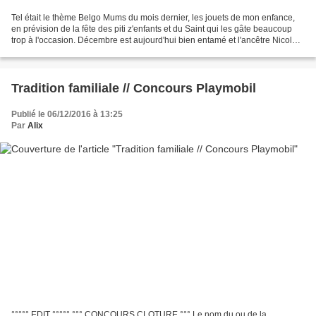
Tel était le thème Belgo Mums du mois dernier, les jouets de mon enfance,
en prévision de la fête des piti z'enfants et du Saint qui les gâte beaucoup
trop à l'occasion. Décembre est aujourd'hui bien entamé et l'ancêtre Nicolas
est reparti, vanné, sur...
Tradition familiale // Concours Playmobil
Publié le 06/12/2016 à 13:25
Par
Alix
°°°°° EDIT °°°°° °°° CONCOURS CLOTURE °°° Le nom du ou de la