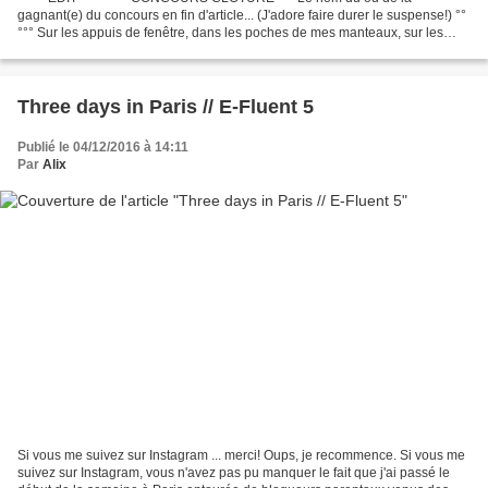
gagnant(e) du concours en fin d'article... (J'adore faire durer le suspense!) °°
°°° Sur les appuis de fenêtre, dans les poches de mes manteaux, sur les
sièges de la voiture, ceux de la cuisine...
Three days in Paris // E-Fluent 5
Publié le 04/12/2016 à 14:11
Par
Alix
Si vous me suivez sur Instagram ... merci! Oups, je recommence. Si vous me
suivez sur Instagram, vous n'avez pas pu manquer le fait que j'ai passé le