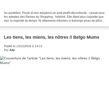
Au quotidien, Poule et moi adoptons un look plutôt décontracté - casual pour
les adeptes des Reines du Shopping - héhéhé. Elle étant plus coquette que
moi, la majorité du temps. Ni vêtements informes ni trainings peau de pêche
à l'index de nos garde-robes,...
Les tiens, les miens, les nôtres // Belgo Mums
Publié le 13/12/2016 à 14:13
Par
Alix