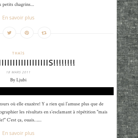
 petits chagrins...
En savoir plus
THAÏS
IIIIIIIIIIIIIIIS!!!!!!!!
18 MARS 2011
By Ljubi
urs où elle exazère! Y a rien qui l’amuse plus que de
ographier les résultats en s’esclamant à répétition "mais
e!" C’est ça, ouais…...
En savoir plus