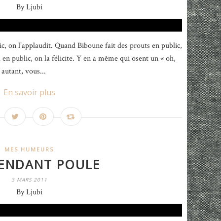
By Ljubi
c, on l’applaudit. Quand Biboune fait des prouts en public,
en public, on la félicite. Y en a même qui osent un « oh,
 autant, vous...
En savoir plus
MES HUMEURS
ENDANT POULE
3 MARS 2011
By Ljubi