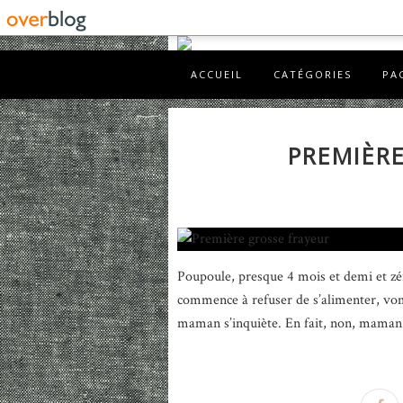
ACCUEIL
CATÉGORIES
PA
PREMIÈR
Poupoule, presque 4 mois et demi et z
commence à refuser de s’alimenter, vo
maman s’inquiète. En fait, non, maman 