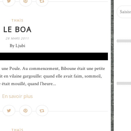
THAÏS
LE BOA
28 MARS 2011
By Ljubi
 une Poule. Au commencement, Biboune était une petite
t en vilaine gargouille: quand elle avait faim, sommeil,
était mouillé, quand l’heure...
En savoir plus
THAÏS