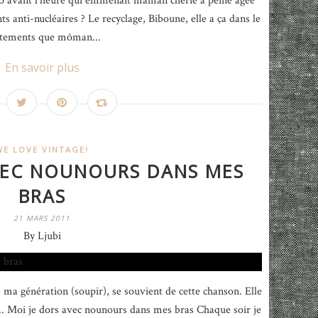
lo avant l’heure qui emmenait maman chérie à peine âgée
 anti-nucléaires ? Le recyclage, Biboune, elle a ça dans le
 vêtements que môman...
En savoir plus
WE LOVE VINTAGE!
AVEC NOUNOURS DANS MES
BRAS
21 MARS 2011
By Ljubi
ma génération (soupir), se souvient de cette chanson. Elle
... Moi je dors avec nounours dans mes bras Chaque soir je