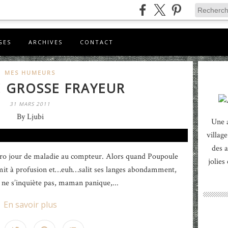
GES
ARCHIVES
CONTACT
MES HUMEURS
E GROSSE FRAYEUR
31 MARS 2011
By Ljubi
Une 
village
des a
éro jour de maladie au compteur. Alors quand Poupoule
jolies
mit à profusion et…euh…salit ses langes abondamment,
ne s’inquiète pas, maman panique,...
En savoir plus