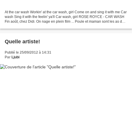
At the car wash Workin' at the car wash, girl Come on and sing it with me Car
wash Sing it with the feelin' ya'll Car wash, girl ROSE ROYCE - CAR WASH
Fin août, chez Didi. On nage en plein film ... Poule et maman sont les as du
remake, presque plus crédible...
Quelle artiste!
Publié le 25/09/2012 à 14:31
Par
Ljubi