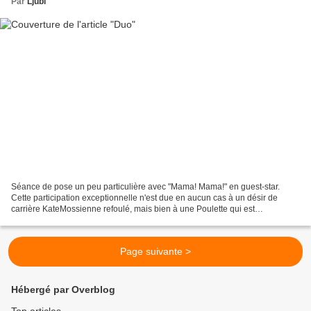
Par
Ljubi
Séance de pose un peu particulière avec "Mama! Mama!" en guest-star.
Cette participation exceptionnelle n'est due en aucun cas à un désir de
carrière KateMossienne refoulé, mais bien à une Poulette qui est
littéralement restée collée à mes jambes toute...
Page suivante >
Hébergé par Overblog