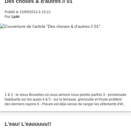
Des choses & d'autres // 01
Publié le 15/09/2012 à 15:21
Par
Ljubi
1 & 2 - le vieux Bruxelles où nous aimons nous perdre parfois 3 - promenade
habituelle sur les quais 4 & 5 - sur la terrasse, grenouille et Poule profitent
des derniers rayons 6 - l'heure est déjà venue de ranger les vêtements d'été
7 - ma malle aux trésors...
L'eau! L'eauuuuu!!