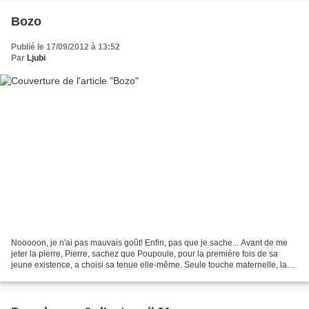
Bozo
Publié le 17/09/2012 à 13:52
Par
Ljubi
Nooooon, je n'ai pas mauvais goût! Enfin, pas que je sache... Avant de me
jeter la pierre, Pierre, sachez que Poupoule, pour la première fois de sa
jeune existence, a choisi sa tenue elle-même. Seule touche maternelle, la
jupe en jeans dont la neutralité,...