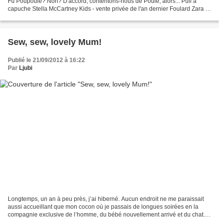
Fu Poupoule? Non? D'accord, contentons-nous de Poule, alors... Pull à
capuche Stella McCartney Kids - vente privée de l'an dernier Foulard Zara -
collection précédente, merci Anneke!...
Sew, sew, lovely Mum!
Publié le 21/09/2012 à 16:22
Par
Ljubi
Longtemps, un an à peu près, j’ai hiberné. Aucun endroit ne me paraissait
aussi accueillant que mon cocon où je passais de longues soirées en la
compagnie exclusive de l’homme, du bébé nouvellement arrivé et du chat.