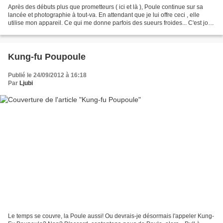
Après des débuts plus que prometteurs ( ici et là ), Poule continue sur sa
lancée et photographie à tout-va. En attendant que je lui offre ceci , elle
utilise mon appareil. Ce qui me donne parfois des sueurs froides... C'est joli,
non? Abstrait, très...
Kung-fu Poupoule
Publié le 24/09/2012 à 16:18
Par
Ljubi
Le temps se couvre, la Poule aussi! Ou devrais-je désormais l'appeler Kung-