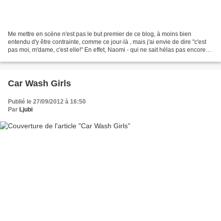
Me mettre en scène n'est pas le but premier de ce blog, à moins bien
entendu d'y être contrainte, comme ce jour-là , mais j'ai envie de dire "c'est
pas moi, m'dame, c'est elle!" En effet, Naomi - qui ne sait hélas pas encore
qu'elle est devenue depuis...
Car Wash Girls
Publié le 27/09/2012 à 16:50
Par
Ljubi