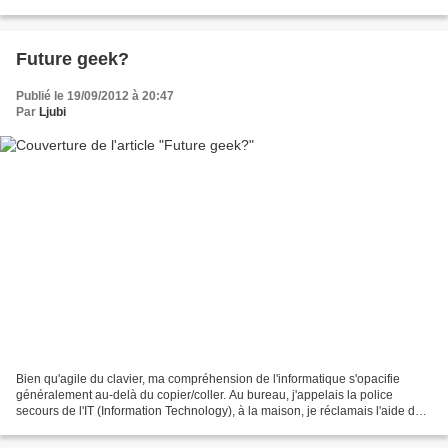
Toute sortie hors de cette zone de...
Future geek?
Publié le 19/09/2012 à 20:47
Par
Ljubi
Bien qu'agile du clavier, ma compréhension de l'informatique s'opacifie
généralement au-delà du copier/coller. Au bureau, j'appelais la police
secours de l'IT (Information Technology), à la maison, je réclamais l'aide de
l'homme ou j'ennuiais mes ex-collègues....