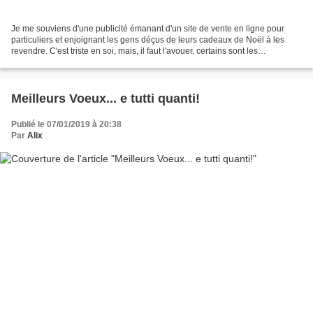
Je me souviens d'une publicité émanant d'un site de vente en ligne pour
particuliers et enjoignant les gens déçus de leurs cadeaux de Noël à les
revendre. C'est triste en soi, mais, il faut l'avouer, certains sont les
spécialistes du cadeau inutile et/ou...
Meilleurs Voeux... e tutti quanti!
Publié le 07/01/2019 à 20:38
Par
Alix