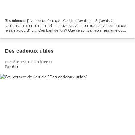
Si seulement j'avais écouté ce que Machin m'avait dit... Si j'avais fait
confiance à mon intuition... Si je pouvais revenir en arrière avec tout ce que
je sais aujourd'hui... Combien de fois? Que ce soit par mois, semaine ou
jour, combien de fois ne se...
Des cadeaux utiles
Publié le 15/01/2019 à 09:11
Par
Alix