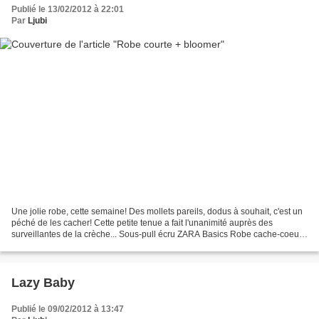
Publié le 13/02/2012 à 22:01
Par
Ljubi
Une jolie robe, cette semaine! Des mollets pareils, dodus à souhait, c'est un
péché de les cacher! Cette petite tenue a fait l'unanimité auprès des
surveillantes de la crèche... Sous-pull écru ZARA Basics Robe cache-coeur
Imps&Elfs et short bloomer Cathrine...
Lazy Baby
Publié le 09/02/2012 à 13:47