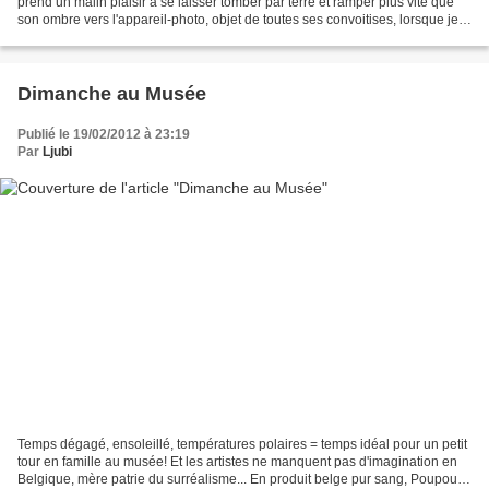
prend un malin plaisir à se laisser tomber par terre et ramper plus vite que
son ombre vers l'appareil-photo, objet de toutes ses convoitises, lorsque je
tente d'immortaliser sa tenue....
Dimanche au Musée
Publié le 19/02/2012 à 23:19
Par
Ljubi
Temps dégagé, ensoleillé, températures polaires = temps idéal pour un petit
tour en famille au musée! Et les artistes ne manquent pas d'imagination en
Belgique, mère patrie du surréalisme... En produit belge pur sang, Poupoule