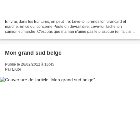
En vrai, dans les Ecritures, on peut lire: Lève-toi, prends ton brancard et
marche. En ce qui concerne Poule on devrait dire: Lève-toi, lâche ton
camion et marche. C'est pas que maman n'aime pas le plastique (en fait, si,
aussi), mais à 15 mois, mon p'tit...
Mon grand sud belge
Publié le 26/02/2012 à 16:45
Par
Ljubi