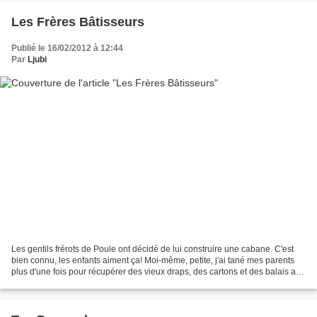
Les Frères Bâtisseurs
Publié le 16/02/2012 à 12:44
Par
Ljubi
Les gentils frérots de Poule ont décidé de lui construire une cabane. C'est
bien connu, les enfants aiment ça! Moi-même, petite, j'ai tané mes parents
plus d'une fois pour récupérer des vieux draps, des cartons et des balais afin
de bâtir la cabane de...