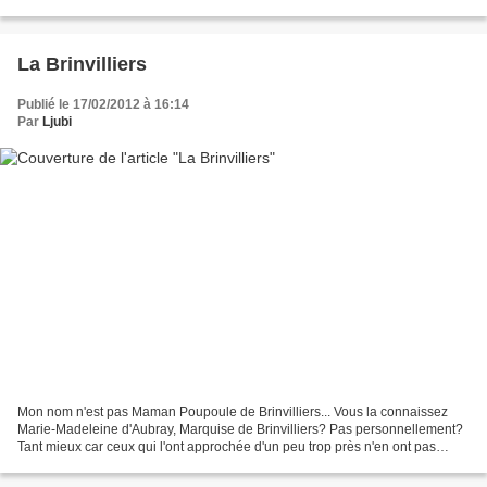
apprécie les oeuvres exposées...
La Brinvilliers
Publié le 17/02/2012 à 16:14
Par
Ljubi
Mon nom n'est pas Maman Poupoule de Brinvilliers... Vous la connaissez
Marie-Madeleine d'Aubray, Marquise de Brinvilliers? Pas personnellement?
Tant mieux car ceux qui l'ont approchée d'un peu trop près n'en ont pas
gardé que de bons souvenirs. En résumé,...