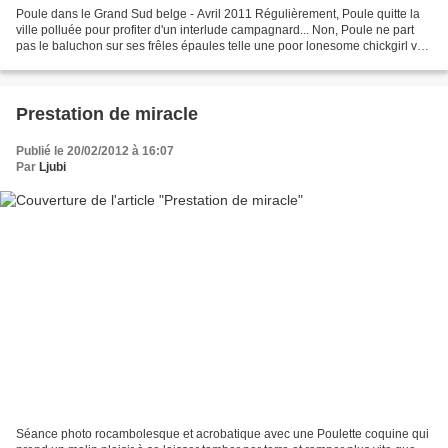
Poule dans le Grand Sud belge - Avril 2011 Régulièrement, Poule quitte la
ville polluée pour profiter d'un interlude campagnard... Non, Poule ne part
pas le baluchon sur ses frêles épaules telle une poor lonesome chickgirl vu
qu'elle ne marche toujours...
Prestation de miracle
Publié le 20/02/2012 à 16:07
Par
Ljubi
Séance photo rocambolesque et acrobatique avec une Poulette coquine qui