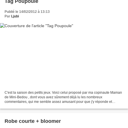
Tag Poupoule
Publié le 14/02/2012 à 13:13
Par
Ljubi
C'est la saison des petits jeux. Voici celui proposé par ma copinaute Maman
de Mini-Bedou , dont vous avez sûrement déjà lu les nombreux
commentaires, qui me semble assez amusant pour que j'y réponde et
continue la chaîne. Tout jeu qui se respecte en...
Robe courte + bloomer