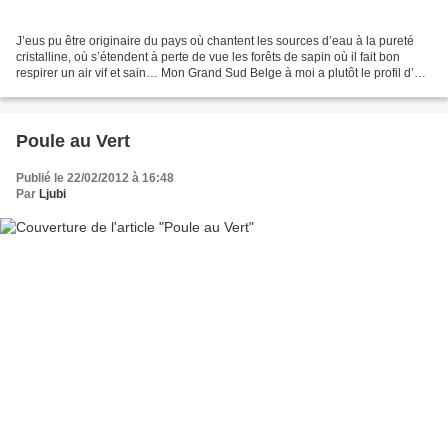
J’eus pu être originaire du pays où chantent les sources d’eau à la pureté
cristalline, où s’étendent à perte de vue les forêts de sapin où il fait bon
respirer un air vif et sain… Mon Grand Sud Belge à moi a plutôt le profil d’un
territoire abandonné...
Poule au Vert
Publié le 22/02/2012 à 16:48
Par
Ljubi