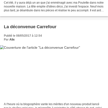
Cet été, il y aura déjà un an que j'ai emménagé avec ma Poulette dans notre
nouvelle maison. La tête emplie d'idées déco, j'ai investi l'espace. Neuf mois
plus tard, je déambule dans les pièces et réalise le peu accompli. Il est ardu
de s'en tenir au...
La déconvenue Carrefour
Publié le 08/05/2017 à 12:54
Par
Alix
A l'heure où la blogosphère vante les mérites d'un nouveau produit lancé
par la chaîne voici peu, je m'apprête à rejoindre le côté obscur du net, celui