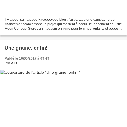
Il y a peu, sur la page Facebook du blog , j'ai partagé une campagne de
financement concernant un projet qui me tient à coeur: le lancement de Little
Moon Concept Store , un magasin en ligne pour femmes, enfants et bébés.
Sa conceptrice, qui n'est autre...
Une graine, enfin!
Publié le 16/05/2017 à 09:49
Par
Alix