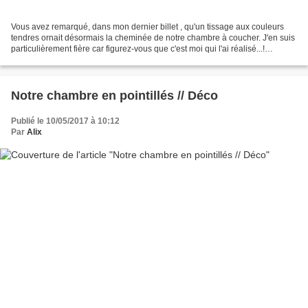
Vous avez remarqué, dans mon dernier billet , qu'un tissage aux couleurs
tendres ornait désormais la cheminée de notre chambre à coucher. J'en suis
particulièrement fière car figurez-vous que c'est moi qui l'ai réalisé...!
#standingovation #maisilnefautpasvoyons...
Notre chambre en pointillés // Déco
Publié le 10/05/2017 à 10:12
Par
Alix