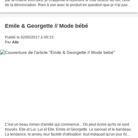
de la dénonciation. Rien à voir avec le produit en question que je n'ai pas
testé - un avis de plus...
Emile & Georgette // Mode bébé
Publié le 02/05/2017 à 09:15
Par
Alix
C'est un beau roman d'amitié qui commence... On peut écrire qu'ils se sont
trouvés. Elle et Lui. Lui et Elle. Emile et Georgette. Le sarouel et le bandeau.
La tendance, le jersey, leur facilité d'utilisation: tout indiquait qu'un jour ils