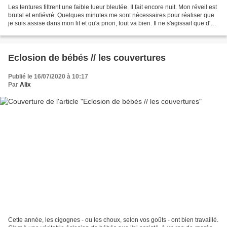
Les tentures filtrent une faible lueur bleutée. Il fait encore nuit. Mon réveil est
brutal et enfiévré. Quelques minutes me sont nécessaires pour réaliser que
je suis assise dans mon lit et qu'a priori, tout va bien. Il ne s'agissait que d'un
rêve. Un...
Eclosion de bébés // les couvertures
Publié le 16/07/2020 à 10:17
Par
Alix
Cette année, les cigognes - ou les choux, selon vos goûts - ont bien travaillé.