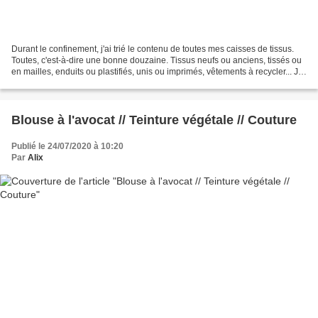
Durant le confinement, j'ai trié le contenu de toutes mes caisses de tissus.
Toutes, c'est-à-dire une bonne douzaine. Tissus neufs ou anciens, tissés ou
en mailles, enduits ou plastifiés, unis ou imprimés, vêtements à recycler... J'ai
finalement trouvé...
Blouse à l'avocat // Teinture végétale // Couture
Publié le 24/07/2020 à 10:20
Par
Alix