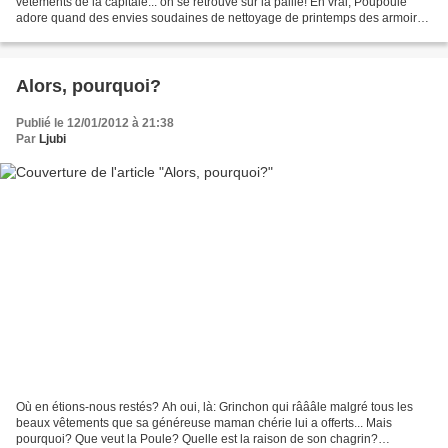
vêtements de la capitale... on se retrouve sur la paille! En vrai, Poupoule
adore quand des envies soudaines de nettoyage de printemps des armoires
prennent possession de l'esprit...
Alors, pourquoi?
Publié le 12/01/2012 à 21:38
Par
Ljubi
Où en étions-nous restés? Ah oui, là: Grinchon qui râââle malgré tous les
beaux vêtements que sa généreuse maman chérie lui a offerts... Mais
pourquoi? Que veut la Poule? Quelle est la raison de son chagrin?