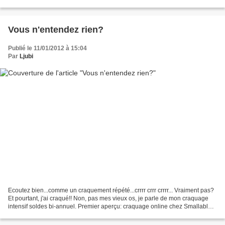
Dépourvue de langage oral compréhensible, la...
Vous n'entendez rien?
Publié le 11/01/2012 à 15:04
Par
Ljubi
Ecoutez bien...comme un craquement répété...crrrr crrr crrrr... Vraiment pas?
Et pourtant, j'ai craqué!! Non, pas mes vieux os, je parle de mon craquage
intensif soldes bi-annuel. Premier aperçu: craquage online chez Smallable .
Souvent hors de prix,...