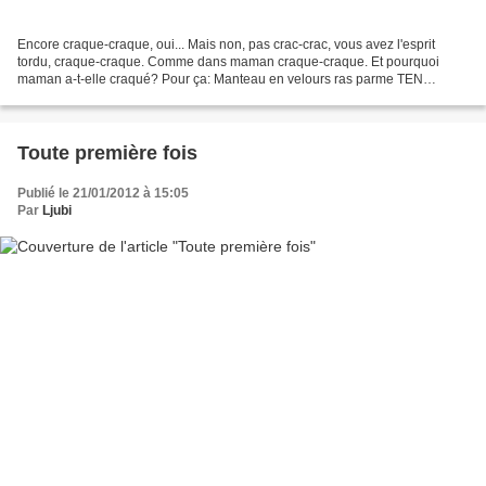
Encore craque-craque, oui... Mais non, pas crac-crac, vous avez l'esprit
tordu, craque-craque. Comme dans maman craque-craque. Et pourquoi
maman a-t-elle craqué? Pour ça: Manteau en velours ras parme TEN
(seconde-main) et pantoufles léopard STAR-CHILD...
Toute première fois
Publié le 21/01/2012 à 15:05
Par
Ljubi