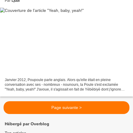
Par
Ljubi
Janvier 2012, Poupoule parle anglais. Alors qu'elle était en pleine
conversation avec ses - nombreux - nounours, la Poule s'est exclamée
"Yeah, baby, yeah!" J'avoue, il s'agissait en fait de Yèbèbiyè dont j'ignore
totalement la signification, mais que...
Page suivante >
Hébergé par Overblog