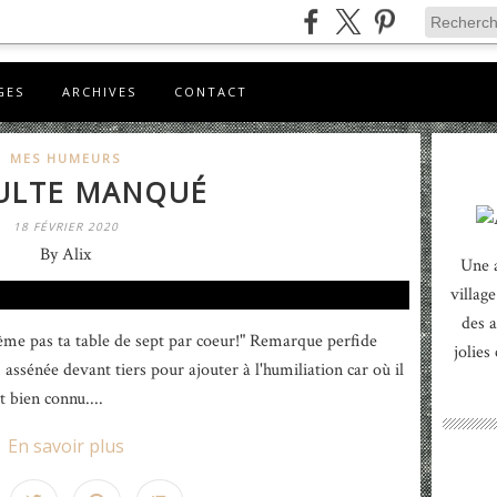
GES
ARCHIVES
CONTACT
MES HUMEURS
ULTE MANQUÉ
18 FÉVRIER 2020
By Alix
Une 
village
des a
ême pas ta table de sept par coeur!" Remarque perfide
jolies
 assénée devant tiers pour ajouter à l'humiliation car où il
st bien connu....
En savoir plus