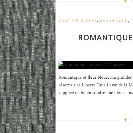
,
,
,
COUTURE
BLOUSE
MAMAN COUD
L
ROMANTIQUE 
Romantique et fleur bleue, ma grande? D
réservais ce Liberty Tana Lawn de la M
suppliée de lui en coudre une blouse "av