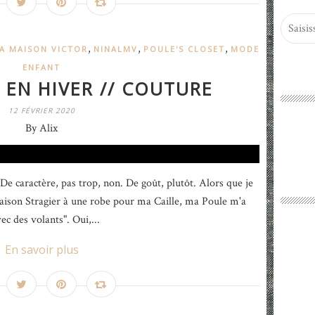
,
,
,
A MAISON VICTOR
NINALMV
POULE'S CLOSET
MODE
ENFANT
EN HIVER // COUTURE
12 FÉVRIER 2020
By Alix
e caractère, pas trop, non. De goût, plutôt. Alors que je
aison Stragier à une robe pour ma Caille, ma Poule m'a
ec des volants". Oui,...
En savoir plus