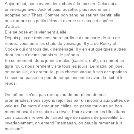
Aujourd'hui, nous avons deux chats à la maison. Celui qui a
emménagé avec Jack et puis, Suzette, plus récemment
adoptée pour Thaïs. Comme bon sang ne saurait mentir, elle
aussi adore ces petits félins et exerce sur eux cet espèce
d'attrait.
Elle se pose et ils viennent à elle.
Depuis plus de trois ans, notre jardin est une sorte de lieu de
rendez-vous pour les chats du voisinage. Il y a eu Rocky et
Cookie qui ont tous deux déménagé. Il y en eut quelques autres
dont nous n'avons jamais su le prénom.
En ce moment, deux jeunes mâles (castrés, ouf!), un noir et un
tigré roux, nous rendent visite tous les jours. Le matin, on joue,
on papouille, on gratouille, puis chacun vaque à ses occupations.
Le soir, on passe un peu de temps ensemble avant la nuit et le
repos.
De même, il n'est pas rare qu'au détour d'une de nos
promenades, nous soyons rejointes par un inconnu aux pattes de
velours. De mots d'amour en câlins, on passe toujours un bon
moment avant de se dire au revoir. Faire avancer les filles dans
ces situations relève de l'arrachage de racines de pissenlits! Et
invariablement, on entend "mamaaan, on peut le ramener à la
maiiison?"