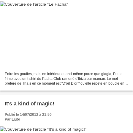
Entre les gouttes, mais en intérieur quand-même parce que glagla, Poule
frime avec un t-shirt du Pacha Club ramené d'Ibiza par maman. Le mot
préféré de Thaïs en ce moment est "D'or! D'or!" qu'elle répète en boucle en
montrant la porte du doigt et en traînant...
It's a kind of magic!
Publié le 14/07/2012 à 21:50
Par
Ljubi