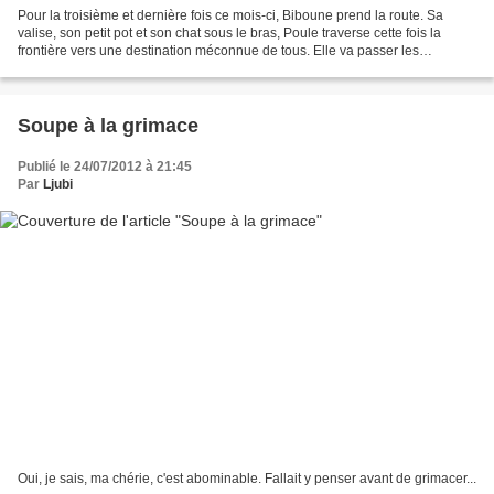
Pour la troisième et dernière fois ce mois-ci, Biboune prend la route. Sa
valise, son petit pot et son chat sous le bras, Poule traverse cette fois la
frontière vers une destination méconnue de tous. Elle va passer les
prochains jours à la Rue Perdue...
Soupe à la grimace
Publié le 24/07/2012 à 21:45
Par
Ljubi
Oui, je sais, ma chérie, c'est abominable. Fallait y penser avant de grimacer...