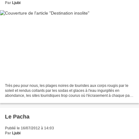
Par
Ljubi
Très peu pour nous, les plages noires de touristes aux corps rougis par le
soleil et rendus collants par les sodas et glaces à l'eau ingurgités en
abondance, les sites touristiques trop courus où l'écrasement à chaque pas
d'un pied de visiteur allemand...
Le Pacha
Publié le 16/07/2012 à 14:03
Par
Ljubi