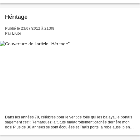
Héritage
Publié le 23/07/2012 à 21:08
Par
Ljubi
Dans les années 70, célèbres pour le vent de folie qui les balaya, je portais
sagement ceci: Remarquez la tutute maladroitement cachée derrière mon
dos! Plus de 30 années se sont écoulées et Thaïs porte la robe aussi bien
que moi! Par contre ne me questionnez...