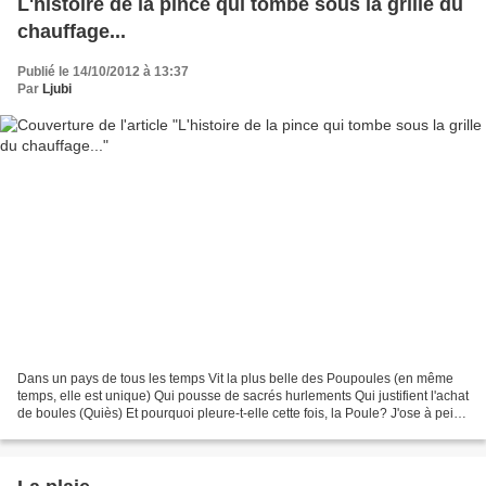
L'histoire de la pince qui tombe sous la grille du
chauffage...
Publié le 14/10/2012 à 13:37
Par
Ljubi
Dans un pays de tous les temps Vit la plus belle des Poupoules (en même
temps, elle est unique) Qui pousse de sacrés hurlements Qui justifient l'achat
de boules (Quiès) Et pourquoi pleure-t-elle cette fois, la Poule? J'ose à peine
vous le dire tant c'est...