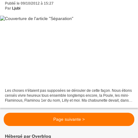
Publié le 09/10/2012 à 15:27
Par
Ljubi
Les choses n'étaient pas supposées se dérouler de cette façon. Nous étions
censés vivre heureux tous ensemble longtemps encore, la Poule, les mini-
Flaminous, Flaminou 1er du nom, Lilly et moi. Ma chatounette devait, dans
quelques années, le plus tard...
Page suivante >
Hébergé par Overblog