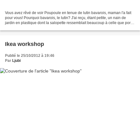
Vous avez rêvé de voir Poupoule en tenue de lutin bavarois, maman l'a fait
pour vous! Pourquoi bavarois, le lutin? J'ai reçu, étant petite, un nain de
jardin en plastique dont la salopette ressemblait beaucoup à celle que porte
Poule. Je recevais parfois...
Ikea workshop
Publié le 25/10/2012 à 19:46
Par
Ljubi