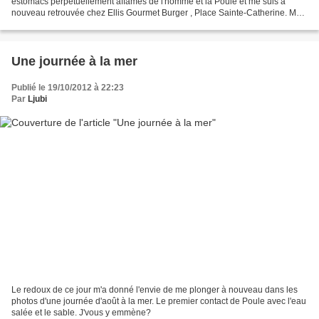
estomacs perpétuellement affamés de l'homme et la Poule et me suis à
nouveau retrouvée chez Ellis Gourmet Burger , Place Sainte-Catherine. Ma
première expérience de l'établissement,...
Une journée à la mer
Publié le 19/10/2012 à 22:23
Par
Ljubi
Le redoux de ce jour m'a donné l'envie de me plonger à nouveau dans les
photos d'une journée d'août à la mer. Le premier contact de Poule avec l'eau
salée et le sable. J'vous y emmène?