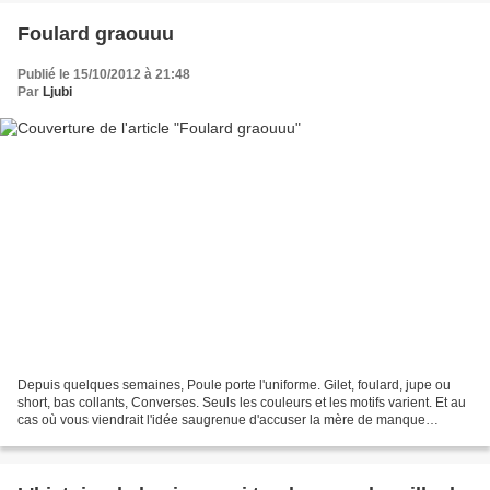
Foulard graouuu
Publié le 15/10/2012 à 21:48
Par
Ljubi
Depuis quelques semaines, Poule porte l'uniforme. Gilet, foulard, jupe ou
short, bas collants, Converses. Seuls les couleurs et les motifs varient. Et au
cas où vous viendrait l'idée saugrenue d'accuser la mère de manque
d'imagination, sachez que c'est...