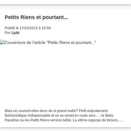
Petits Riens et pourtant...
Publié le 17/10/2012 à 15:56
Par
Ljubi
Mais où courent-elles donc de si grand matin? Petit réajustement
fashionistique indispensable et on se remet en route vers... ...le Baby
Paradise ou les Petits Riens version bébé. La vitrine regorge de trésors...
tous réservés. Aaargh! On entre quand-même,...