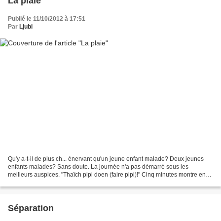
La plaie
Publié le 11/10/2012 à 17:51
Par
Ljubi
Qu'y a-t-il de plus ch... énervant qu'un jeune enfant malade? Deux jeunes
enfants malades? Sans doute. La journée n'a pas démarré sous les
meilleurs auspices. "Thaïch pipi doen (faire pipi)!" Cinq minutes montre en
main plus tard, le pot est toujours...
Séparation