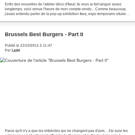
Enfin des nouvelles de l'atelier déco d'Ikea! Je vous ai fait languir assez
longtemps, voici venue l'heure de mon compte-rendu... Comme beaucoup,
j'avais entendu parler de la pop-up exhibition Ikea, expo temporaire située
Boulevard de Waterloo, et d'une...
Brussels Best Burgers - Part II
Publié le 22/10/2012 à 11:47
Par
Ljubi
Parce qu'il n'y a que les imbéciles qui ne changent pas d'avis... J'ai suivi les