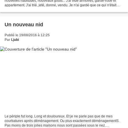
nouvelles habitudes, nouveaux goûts... J'ai vidé armoires, garde-robe et
appartement. J'ai trié, jeté, donné, vendu. Je n'ai gardé que ce qui n'était
chargé d'aucune connotation...
Un nouveau nid
Publié le 19/08/2016 à 12:25
Par
Ljubi
Le périple fut long. Long et douloureux. Et je ne parle pas que de mes
courbatures après déménagement. Ou plus exactement déménagementS.
Pas moins de trois jolies maisons nous sont passées sous le nez.