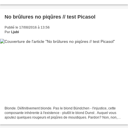
Littéralement. Zzzzzip! La première, je ne l'ai pas...
No brûlures no piqûres // test Picasol
Publié le 17/08/2016 à 13:56
Par
Ljubi
Blonde. Définitivement blonde. Pas le blond Bündchen - l'injustice, cette
composante inhérente à l'existence - plutôt le blond Dunst . Auquel vous
ajoutez quelques rougeurs et piqûres de moustiques. Pardon? Non, non,
vous lisez bien, je vous parle de...