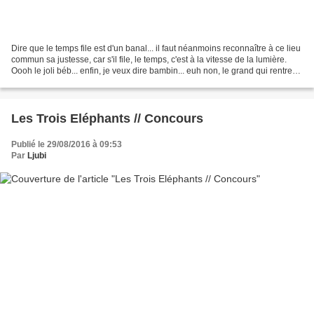
Dire que le temps file est d'un banal... il faut néanmoins reconnaître à ce lieu
commun sa justesse, car s'il file, le temps, c'est à la vitesse de la lumière.
Oooh le joli béb... enfin, je veux dire bambin... euh non, le grand qui rentre
en primaire......
Les Trois Eléphants // Concours
Publié le 29/08/2016 à 09:53
Par
Ljubi