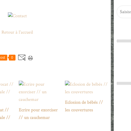
Retour à l'accueil
ost
0
Eclosion de bébés //
at //
Ecrire pour exorciser
les couvertures
ale //
// un cauchemar