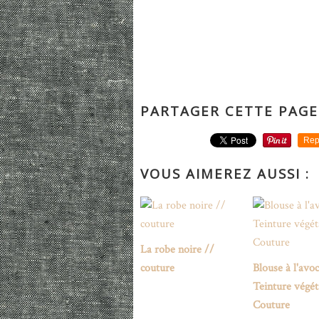
PARTAGER CETTE PAGE
Rep
VOUS AIMEREZ AUSSI :
La robe noire //
couture
Blouse à l'avoc
Teinture végét
Couture