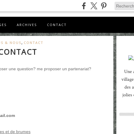
GES
ARCHIVES
CONTACT
,
S & NOUS
CONTACT
CONTACT
poser une question? me proposer un partenariat?
Une 
village
des a
jolies
ail.com
es et de brumes