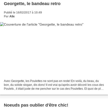
Georgette, le bandeau retro
Publié le 16/02/2017 à 10:49
Par
Alix
Avec Georgette, les Poulettes ne sont pas en reste! En voilà, du beau, du
bon, du solide slogan, dis donc! Il est vrai qu'après avoir décoré les cous des
Poulets , il était juste de me pencher sur le cas des Poulettes. Et quoi de plus
craquant qu'une...
Noeuds pas oublier d'être chic!