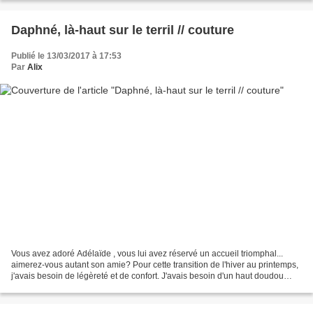
Daphné, là-haut sur le terril // couture
Publié le 13/03/2017 à 17:53
Par
Alix
Vous avez adoré Adélaïde , vous lui avez réservé un accueil triomphal...
aimerez-vous autant son amie? Pour cette transition de l'hiver au printemps,
j'avais besoin de légèreté et de confort. J'avais besoin d'un haut doudou
rassurant et élégant. Alors,...