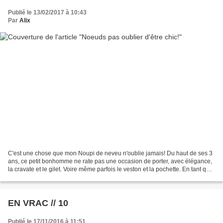
Publié le 13/02/2017 à 10:43
Par
Alix
C'est une chose que mon Noupi de neveu n'oublie jamais! Du haut de ses 3
ans, ce petit bonhomme ne rate pas une occasion de porter, avec élégance,
la cravate et le gilet. Voire même parfois le veston et la pochette. En tant que
Tata digne de ce nom, j'ai...
EN VRAC // 10
Publié le 17/11/2016 à 11:51