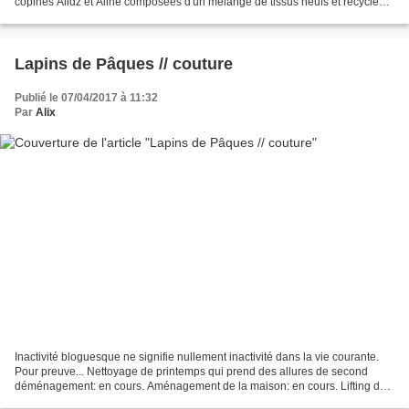
copines Alidz et Aline composées d'un mélange de tissus neufs et recyclés -
un mini porte-cartes pour...
Lapins de Pâques // couture
Publié le 07/04/2017 à 11:32
Par
Alix
Inactivité bloguesque ne signifie nullement inactivité dans la vie courante.
Pour preuve... Nettoyage de printemps qui prend des allures de second
déménagement: en cours. Aménagement de la maison: en cours. Lifting du
jardin: en cours. Adaptation progressive...