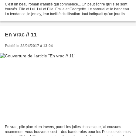
C'est un beau roman d'amitié qui commence... On peut écrire qu'ils se sont
trouvés. Elle et Lui. Lui et Elle. Emile et Georgette. Le sarouel et le bandeau.
La tendance, le jersey, leur facilité d'utilisation: tout indiquait qu'un jour ils
iraient de-ci...
En vrac // 11
Publié le 28/04/2017 à 13:04
En vrac, plic ploc et en travers, parmi les jolies choses que j'ai cousues
récemment, vous trouverez ceci: - des banderoles pour les Poulettes de mes