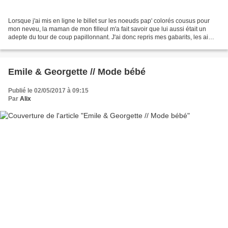
Lorsque j'ai mis en ligne le billet sur les noeuds pap' colorés cousus pour
mon neveu, la maman de mon filleul m'a fait savoir que lui aussi était un
adepte du tour de coup papillonnant. J'ai donc repris mes gabarits, les ai
agrandis aux mesures d'un...
Emile & Georgette // Mode bébé
Publié le 02/05/2017 à 09:15
Par
Alix