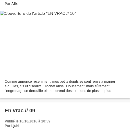
Par
Alix
Comme annoncé récemment, mes petits doigts se sont remis à manier
aiguilles, fils et ciseaux. Crochet aussi. Doucement, mais sûrement,
l'engrenage se dérouille et entreprend des rotations de plus en plus
régulières. Je me penche sur les travaux laissés...
En vrac // 09
Publié le 10/10/2016 à 10:59
Par
Ljubi