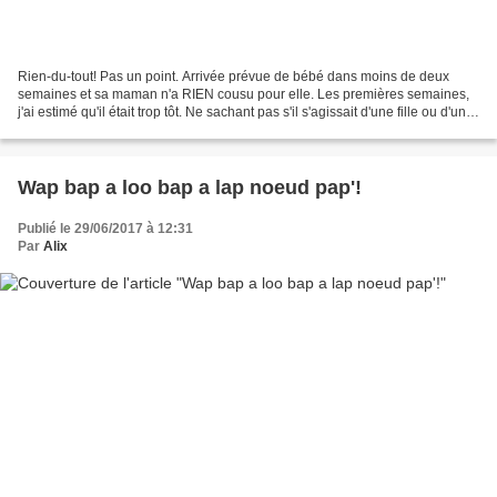
Rien-du-tout! Pas un point. Arrivée prévue de bébé dans moins de deux
semaines et sa maman n'a RIEN cousu pour elle. Les premières semaines,
j'ai estimé qu'il était trop tôt. Ne sachant pas s'il s'agissait d'une fille ou d'un
garçon, j'ai remis à plus...
Wap bap a loo bap a lap noeud pap'!
Publié le 29/06/2017 à 12:31
Par
Alix