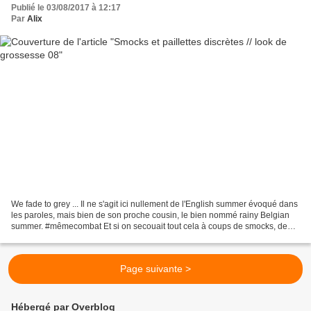
Publié le 03/08/2017 à 12:17
Par
Alix
We fade to grey ... Il ne s'agit ici nullement de l'English summer évoqué dans
les paroles, mais bien de son proche cousin, le bien nommé rainy Belgian
summer. #mêmecombat Et si on secouait tout cela à coups de smocks, de
paillettes, de rose pâle et de...
Page suivante >
Hébergé par Overblog