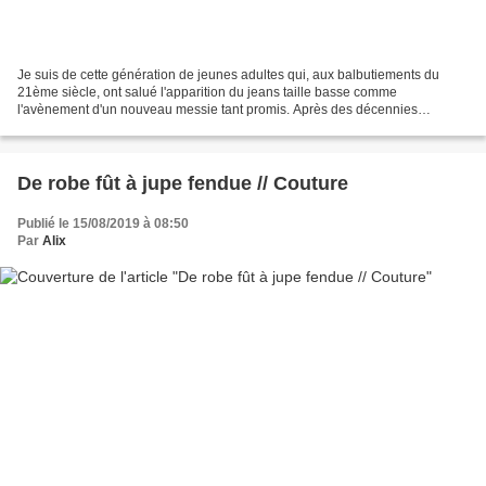
Je suis de cette génération de jeunes adultes qui, aux balbutiements du
21ème siècle, ont salué l'apparition du jeans taille basse comme
l'avènement d'un nouveau messie tant promis. Après des décennies
d'hégémonie du pantalon taille haute, enfin, une...
De robe fût à jupe fendue // Couture
Publié le 15/08/2019 à 08:50
Par
Alix