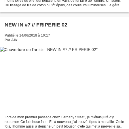
moins jolies qu'elle, qui tentaient, en vain, de lui faire de l'ombre. Un soleil.
Du tissage de fils de coton plutôt épais, des couleurs lumineuses. La gérante
m'a fait remarqué...
NEW IN #7 // FRIPERIE 02
Publié le 14/06/2018 à 10:17
Par
Alix
Lors de mon premier passage chez Carnaby Street , je m'étais juré d'y
retourner. Ce fut chose faite. Et, à nouveau, j'ai trouvé fripes à ma taille. Cette
fois, l'homme aussi a déniché un petit blouson d'été qui met à merveille sa