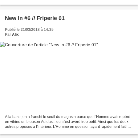
carrure athlétique en...
New In #6 // Friperie 01
Publié le 21/03/2018 à 14:35
Par
Alix
A la base, on a franchi le seuil du magasin parce que l'Homme avait repéré
en vitrine un blouson Adidas... qui s'est avéré trop petit. Ainsi que les deux
autres proposés à l'intérieur. L'Homme en question ayant rapidement fait le
tour des portants destinés...