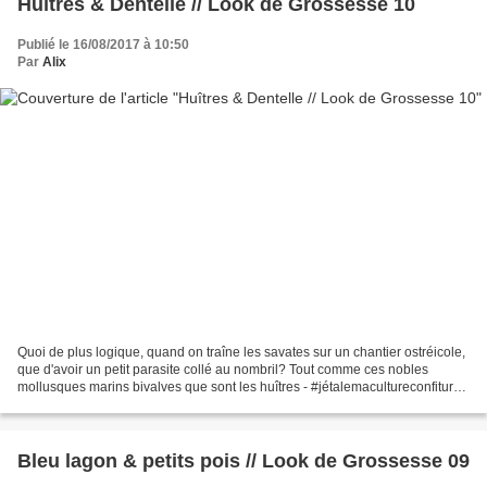
Huîtres & Dentelle // Look de Grossesse 10
Publié le 16/08/2017 à 10:50
Par
Alix
Quoi de plus logique, quand on traîne les savates sur un chantier ostréicole,
que d'avoir un petit parasite collé au nombril? Tout comme ces nobles
mollusques marins bivalves que sont les huîtres - #jétalemacultureconfiture -
subissent stoïquement l'incrustation...
Bleu lagon & petits pois // Look de Grossesse 09