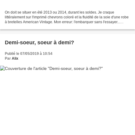
On doit se situer en été 2013 ou 2014, durant les soldes. Je craque
littéralement sur l'imprimé chevrons coloré et la fluidité de la soie d'une robe
à bretelles American Vintage. Mon erreur: l'embarquer sans l'essayer...
Arrivée à la maison, je l'enfile,...
Demi-soeur, soeur à demi?
Publié le 07/05/2019 à 10:54
Par
Alix