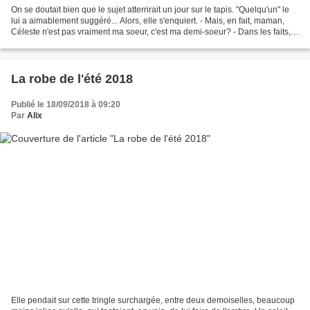
On se doutait bien que le sujet atterrirait un jour sur le tapis. "Quelqu'un" le
lui a aimablement suggéré... Alors, elle s'enquiert. - Mais, en fait, maman,
Céleste n'est pas vraiment ma soeur, c'est ma demi-soeur? - Dans les faits,
oui, mais est-ce...
La robe de l'été 2018
Publié le 18/09/2018 à 09:20
Par
Alix
Elle pendait sur cette tringle surchargée, entre deux demoiselles, beaucoup