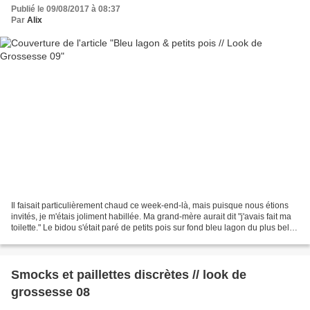
Publié le 09/08/2017 à 08:37
Par
Alix
Il faisait particulièrement chaud ce week-end-là, mais puisque nous étions
invités, je m'étais joliment habillée. Ma grand-mère aurait dit "j'avais fait ma
toilette." Le bidou s'était paré de petits pois sur fond bleu lagon du plus bel
effet. En jersey...
Smocks et paillettes discrètes // look de
grossesse 08