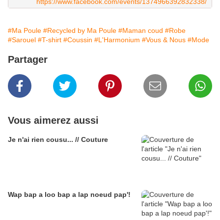
https://www.facebook.com/events/1374966392832338/
#Ma Poule
#Recycled by Ma Poule
#Maman coud
#Robe
#Sarouel
#T-shirt
#Coussin
#L'Harmonium
#Vous & Nous
#Mode
Partager
Vous aimerez aussi
Je n'ai rien cousu... // Couture
Wap bap a loo bap a lap noeud pap'!