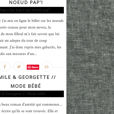
NOEUD PAP'!
j'ai mis en ligne le billet sur les noeuds
lorés cousus pour mon neveu, la
e mon filleul m'a fait savoir que lui
tait un adepte du tour de coup
nant. J'ai donc repris mes gabarits, les
ndis aux mesures d'un...
Save
MILE & GEORGETTE //
MODE BÉBÉ
n beau roman d'amitié qui commence...
écrire qu'ils se sont trouvés. Elle et