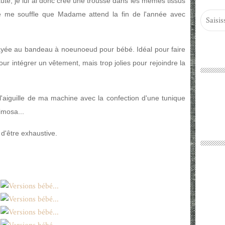
é, je lui ai donc créé une trousse dans les mêmes tissus
e me souffle que Madame attend la fin de l'année avec
sayée au bandeau à noeunoeud pour bébé. Idéal pour faire
pour intégrer un vêtement, mais trop jolies pour rejoindre la
s l'aiguille de ma machine avec la confection d'une tunique
imosa...
 d'être exhaustive.