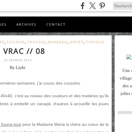
GES
ARCHIVES
CONTACT
,
,
,
,
,
RE
COUSSIN
TROUSSE
BANDEAU
JERSEY
TUNIQUE
 VRAC // 08
24 FÉVRIER 2016
By Ljubi
Une 
village
rnières semaines, j'ai cousu des coussins.
des a
jolies
40x40, c'est au niveau des couleurs et des matières qu'ils
tinés à embellir un canapé, d'autres à accueillir les joues
 fourre-tout
pour la Madame Maria si chère au coeur de la