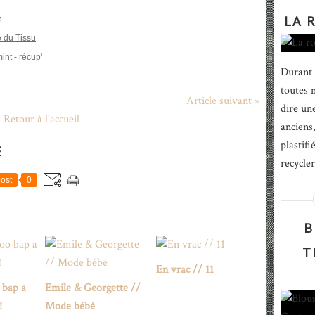
LA 
h
 du Tissu
int - récup'
Durant 
toutes m
Article suivant »
dire un
Retour à l'accueil
anciens,
plastif
E
recycler
ost
0
B
T
En vrac // 11
 bap a
Emile & Georgette //
!
Mode bébé