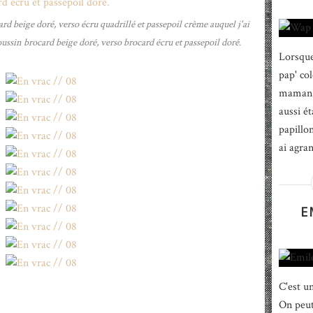
card beige doré, verso écru quadrillé et passepoil crème auquel j'ai
ssin brocard beige doré, verso brocard écru et passepoil doré.
Lorsque 
pap' co
maman d
aussi é
papillon
ai agra
E
C'est u
On peut 