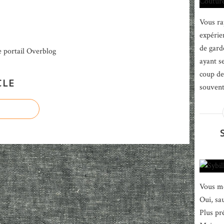
Vous ra
expérien
de gard
e portail Overblog
ayant s
coup de
CLE
souvent
Vous me
Oui, sau
Plus pr