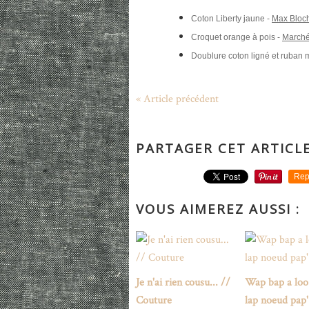
Coton Liberty jaune -
Max Bloc
Croquet orange à pois -
Marché
Doublure coton ligné et ruban m
« Article précédent
PARTAGER CET ARTICL
Rep
VOUS AIMEREZ AUSSI :
Je n'ai rien cousu... //
Wap bap a loo
Couture
lap noeud pap'