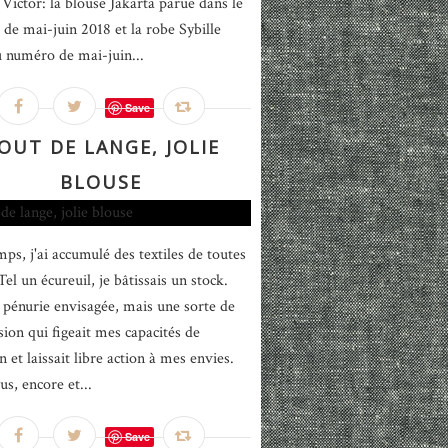
Victor: la blouse Jakarta parue dans le
de mai-juin 2018 et la robe Sybille
u numéro de mai-juin...
Save
OUT DE LANGE, JOLIE
BLOUSE
ps, j'ai accumulé des textiles de toutes
Tel un écureuil, je bâtissais un stock.
pénurie envisagée, mais une sorte de
ion qui figeait mes capacités de
n et laissait libre action à mes envies.
us, encore et...
Save