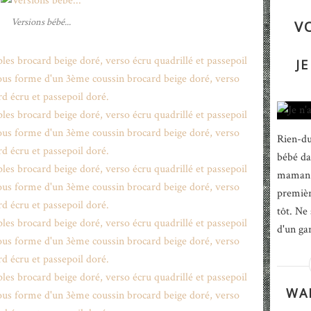
Versions bébé...
V
JE
Rien-du
bébé da
maman n
première
tôt. Ne 
d'un gar
WAP