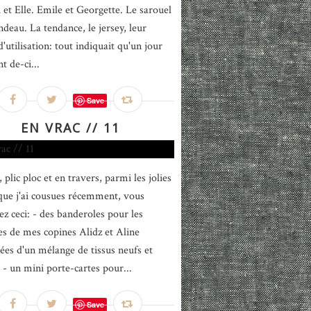
i et Elle. Emile et Georgette. Le sarouel
ndeau. La tendance, le jersey, leur
 d'utilisation: tout indiquait qu'un jour
nt de-ci...
Save
EN VRAC // 11
 plic ploc et en travers, parmi les jolies
que j'ai cousues récemment, vous
ez ceci: - des banderoles pour les
es de mes copines Alidz et Aline
es d'un mélange de tissus neufs et
s - un mini porte-cartes pour...
Save