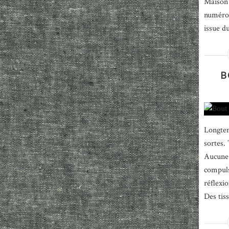
Maison 
numéro 
issue d
B
Longtem
sortes. 
Aucune 
compuls
réflexio
Des tiss