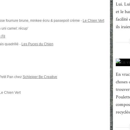
Lui. Lu
et le ba
facilité
usse fourrure brune, minkee écru & passepoil crème -
Le Chien Vert
ils iraie
n uni camel: récup'
 Fil
is quadrillé -
Les Puces du Chien
En vrac,
 Petit Pan chez
Schleiper Be Creative
choses 
trouver
Le Chien Vert
Poulett
composé
recyclé