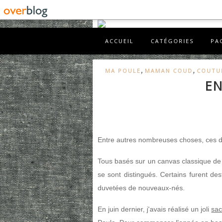
ACCUEIL
CATÉGORIES
PA
,
,
MA POULE
MAMAN COUD
COUTU
EN
Entre autres nombreuses choses, ces de
Tous basés sur un canvas classique de 
se sont distingués. Certains furent des
duvetées de nouveaux-nés.
En juin dernier, j'avais réalisé un joli
sac