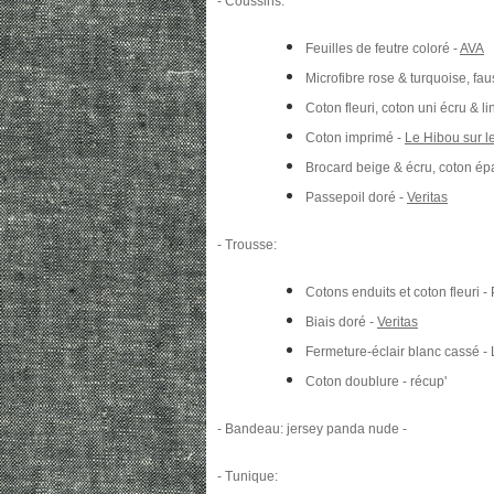
- Coussins:
Feuilles de feutre coloré -
AVA
Microfibre rose & turquoise, fa
Coton fleuri, coton uni écru & li
Coton imprimé -
Le Hibou sur le
Brocard beige & écru, coton épa
Passepoil doré -
Veritas
- Trousse:
Cotons enduits et coton fleuri -
Biais doré -
Veritas
Fermeture-éclair blanc cassé - 
Coton doublure - récup'
- Bandeau: jersey panda nude -
- Tunique: