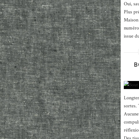
Oui, sau
Plus pr
Maison 
numéro 
issue d
B
Longtem
sortes. 
Aucune 
compuls
réflexio
Des tiss