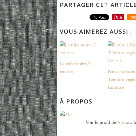
PARTAGER CET ARTICL
Rep
VOUS AIMEREZ AUSSI :
La robe noire //
couture
Blouse à l'avoc
Teinture végét
Couture
À PROPOS
Voir le profil de
Alix
sur l