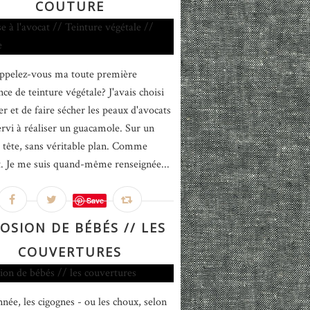
COUTURE
ppelez-vous ma toute première
ce de teinture végétale? J'avais choisi
er et de faire sécher les peaux d'avocats
ervi à réaliser un guacamole. Sur un
 tête, sans véritable plan. Comme
. Je me suis quand-même renseignée...
Save
OSION DE BÉBÉS // LES
COUVERTURES
nnée, les cigognes - ou les choux, selon