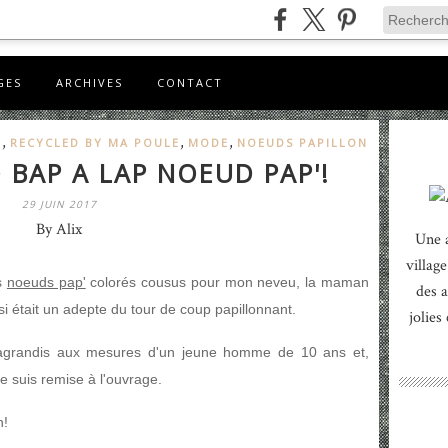
GES
ARCHIVES
CONTACT
,
,
,
E
RECYCLED BY MA POULE
MODE
NOEUDS PAPILLON
 BAP A LAP NOEUD PAP'!
29 JUIN 2017
By Alix
Une 
village
es
noeuds pap'
colorés cousus pour mon neveu, la maman
des a
ssi était un adepte du tour de coup papillonnant.
jolies
i agrandis aux mesures d'un jeune homme de 10 ans et,
me suis remise à l'ouvrage.
n!