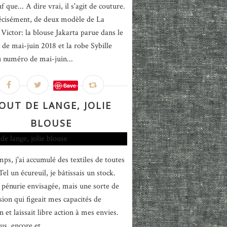
f que... A dire vrai, il s'agit de couture.
écisément, de deux modèle de La
Victor: la blouse Jakarta parue dans le
de mai-juin 2018 et la robe Sybille
u numéro de mai-juin...
Save
OUT DE LANGE, JOLIE
BLOUSE
ps, j'ai accumulé des textiles de toutes
Tel un écureuil, je bâtissais un stock.
pénurie envisagée, mais une sorte de
ion qui figeait mes capacités de
n et laissait libre action à mes envies.
us, encore et...