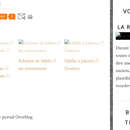
E
V
ost
0
LA 
Durant 
toutes m
Eclosion de bébés //
Sybille à Jakarta //
dire un
at //
les couvertures
Couture
anciens,
ale //
plastif
recycler
B
e portail Overblog
T