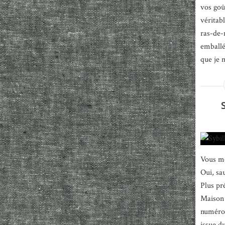
vos goût
véritabl
ras-de-
emballé
que je n
Vous me
Oui, sau
Plus pr
Maison 
numéro 
issue d