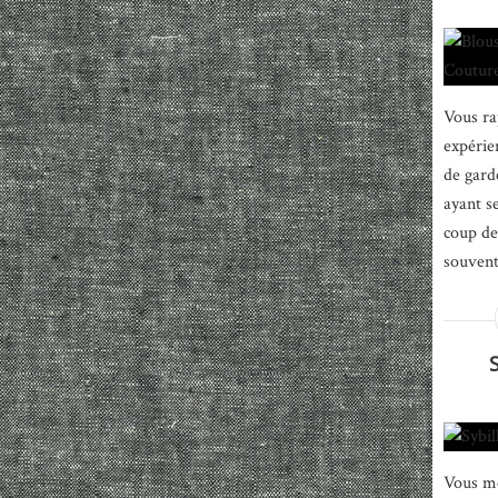
Vous ra
expérien
de gard
ayant s
coup de
souvent
Vous me