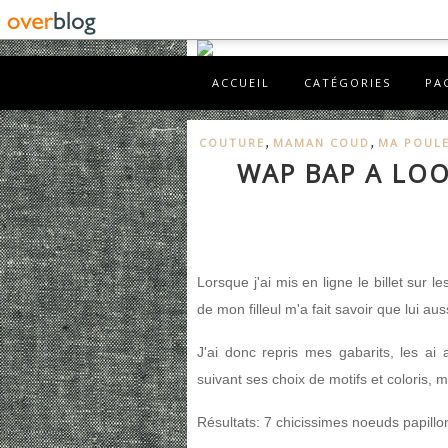
ACCUEIL
CATÉGORIES
PA
,
,
COUTURE
MAMAN COUD
MA POUL
WAP BAP A LOO
Lorsque j'ai mis en ligne le billet sur l
de mon filleul m'a fait savoir que lui au
J'ai donc repris mes gabarits, les a
suivant ses choix de motifs et coloris, 
Résultats: 7 chicissimes noeuds papillo