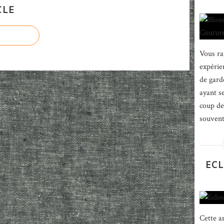
CLE
Vous ra
expérien
de gard
ayant s
coup de
souvent
ECL
Cette a