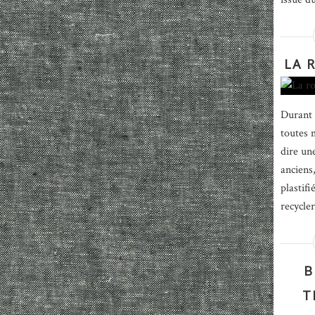
LA 
Durant 
toutes m
dire un
anciens,
plastif
recycler
B
T