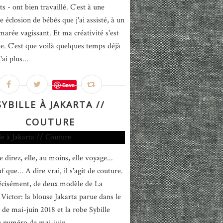
s - ont bien travaillé. C'est à une
e éclosion de bébés que j'ai assisté, à un
marée vagissant. Et ma créativité s'est
e. C'est que voilà quelques temps déjà
'ai plus...
Save
SYBILLE À JAKARTA //
COUTURE
 direz, elle, au moins, elle voyage...
f que... A dire vrai, il s'agit de couture.
écisément, de deux modèle de La
Victor: la blouse Jakarta parue dans le
de mai-juin 2018 et la robe Sybille
u numéro de mai-juin...