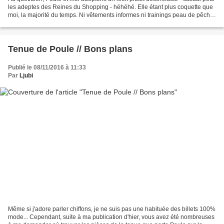
les adeptes des Reines du Shopping - héhéhé. Elle étant plus coquette que
moi, la majorité du temps. Ni vêtements informes ni trainings peau de pêche
à l'index de nos garde-robes,...
Tenue de Poule // Bons plans
Publié le 08/11/2016 à 11:33
Par
Ljubi
Même si j'adore parler chiffons, je ne suis pas une habituée des billets 100%
mode... Cependant, suite à ma publication d'hier, vous avez été nombreuses