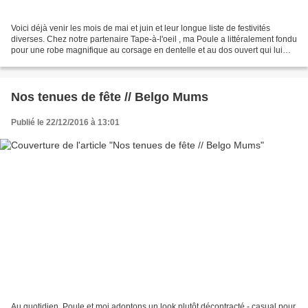
Voici déjà venir les mois de mai et juin et leur longue liste de festivités
diverses. Chez notre partenaire Tape-à-l'oeil , ma Poule a littéralement fondu
pour une robe magnifique au corsage en dentelle et au dos ouvert qui lui
servira... principalement...
Nos tenues de fête // Belgo Mums
Publié le 22/12/2016 à 13:01
Au quotidien, Poule et moi adoptons un look plutôt décontracté - casual pour