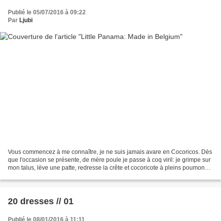
Publié le 05/07/2016 à 09:22
Par
Ljubi
Vous commencez à me connaître, je ne suis jamais avare en Cocoricos. Dès
que l'occasion se présente, de mère poule je passe à coq viril: je grimpe sur
mon talus, lève une patte, redresse la crête et cocoricote à pleins poumons.
Notre joli petit pays a...
20 dresses // 01
Publié le 08/01/2016 à 11:11