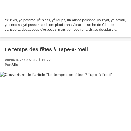
Yè kikis, ye potame, yè bisss, yè loups, un ousss polèèèè, ya ziyaf, ye sevau,
ye cérosss, yè passons qui font plouf dans y'eau... L'arche de Céleste
transportait beaucoup d'espèces, mais point de renards. Je décidai d'y
remédier... Un joli jersey d'inspiration...
Le temps des fêtes // Tape-à-l'oeil
Publié le 24/04/2017 à 11:22
Par
Alix