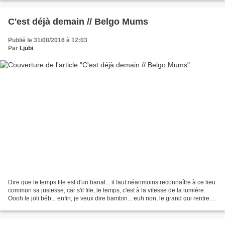
C'est déjà demain // Belgo Mums
Publié le 31/08/2016 à 12:03
Par
Ljubi
Dire que le temps file est d'un banal... il faut néanmoins reconnaître à ce lieu
commun sa justesse, car s'il file, le temps, c'est à la vitesse de la lumière.
Oooh le joli béb... enfin, je veux dire bambin... euh non, le grand qui rentre
en primaire......