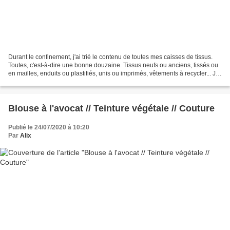
Durant le confinement, j'ai trié le contenu de toutes mes caisses de tissus.
Toutes, c'est-à-dire une bonne douzaine. Tissus neufs ou anciens, tissés ou
en mailles, enduits ou plastifiés, unis ou imprimés, vêtements à recycler... J'ai
finalement trouvé...
Blouse à l'avocat // Teinture végétale // Couture
Publié le 24/07/2020 à 10:20
Par
Alix