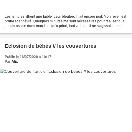
Les tentures filtrent une faible lueur bleutée. Il fait encore nuit. Mon réveil est
brutal et enfiévré. Quelques minutes me sont nécessaires pour réaliser que
je suis assise dans mon lit et qu'a priori, tout va bien. Il ne s'agissait que d'un
rêve. Un...
Eclosion de bébés // les couvertures
Publié le 16/07/2020 à 10:17
Par
Alix