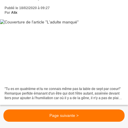
Publié le 18/02/2020 à 09:27
Par
Alix
"Tu es en quatrième et tu ne connais même pas ta table de sept par coeur!"
Remarque perfide émanant d'un être qui doit l'être autant, assénée devant
tiers pour ajouter à l'humiliation car où il y a de la gêne, il n'y a pas de plaisir,
c'est bien connu....
Page suivante >