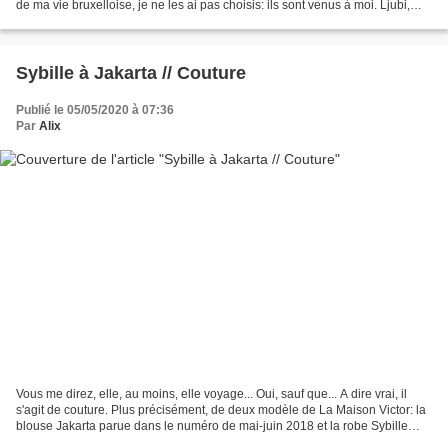
de ma vie bruxelloise, je ne les ai pas choisis: ils sont venus à moi. Ljubi,
tout petit, a quitté le sein...
Sybille à Jakarta // Couture
Publié le 05/05/2020 à 07:36
Par
Alix
Vous me direz, elle, au moins, elle voyage... Oui, sauf que... A dire vrai, il
s'agit de couture. Plus précisément, de deux modèle de La Maison Victor: la
blouse Jakarta parue dans le numéro de mai-juin 2018 et la robe Sybille
issue du numéro de mai-juin...