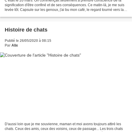
C'était le 20 mars. On commençait seulement à prendre conscience de la
signification d'être confiné et de ses conséquences. Ce matin-là, je me suis
levée tôt. Capsule sur les genoux, j'ai bu mon café, le regard tourné vers la
fenêtre. Dans ce silence...
Histoire de chats
Publié le 26/05/2020 à 08:15
Par
Alix
D'aussi loin que je me souvienne, maman et moi avons toujours attiré les
chats. Ceux des amis, ceux des voisins, ceux de passage... Les trois chats