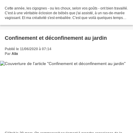
Cette année, les cigognes - ou les choux, selon vos goûts - ont bien travaillé.
C'est à une véritable éclosion de bébés que j'ai assisté, à un ras-de-marée
vagissant. Et ma créativité s'est emballée. C'est que voilà quelques temps
déjà que je n'ai plus...
Confinement et déconfinement au jardin
Publié le 11/06/2020 à 07:14
Par
Alix