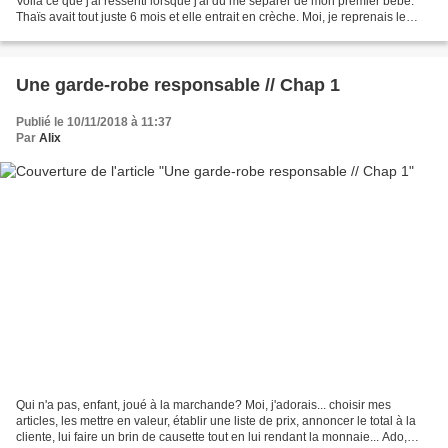
Voilà ce que j'ai ressenti lorsque j'ai dû me séparer de mon premier bébé.
Thaïs avait tout juste 6 mois et elle entrait en crèche. Moi, je reprenais le
chemin de la grosse boîte...
Une garde-robe responsable // Chap 1
Publié le 10/11/2018 à 11:37
Par
Alix
Qui n'a pas, enfant, joué à la marchande? Moi, j'adorais... choisir mes
articles, les mettre en valeur, établir une liste de prix, annoncer le total à la
cliente, lui faire un brin de causette tout en lui rendant la monnaie... Ado,