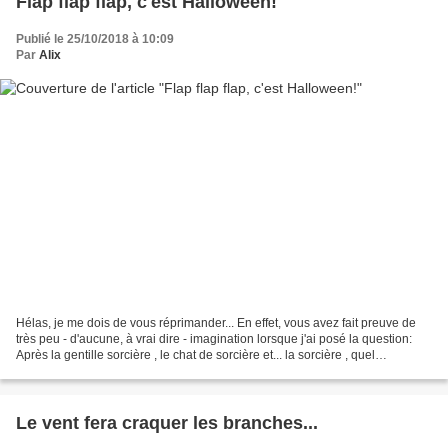
Flap flap flap, c'est Halloween!
Publié le 25/10/2018 à 10:09
Par
Alix
Hélas, je me dois de vous réprimander... En effet, vous avez fait preuve de
très peu - d'aucune, à vrai dire - imagination lorsque j'ai posé la question:
Après la gentille sorcière , le chat de sorcière et... la sorcière , quel
déguisement Thaïs portera-t'elle...
Le vent fera craquer les branches...