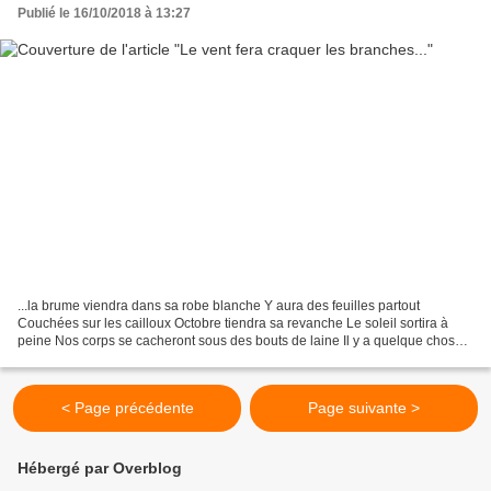
Publié le 16/10/2018 à 13:27
...la brume viendra dans sa robe blanche Y aura des feuilles partout
Couchées sur les cailloux Octobre tiendra sa revanche Le soleil sortira à
peine Nos corps se cacheront sous des bouts de laine Il y a quelque chose
de magique dans ces trois syllabes,...
< Page précédente
Page suivante >
Hébergé par Overblog