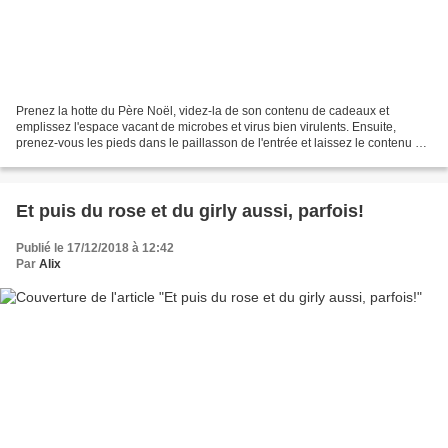
Prenez la hotte du Père Noël, videz-la de son contenu de cadeaux et
emplissez l'espace vacant de microbes et virus bien virulents. Ensuite,
prenez-vous les pieds dans le paillasson de l'entrée et laissez le contenu de
la hotte se déverser à torrents dans...
Et puis du rose et du girly aussi, parfois!
Publié le 17/12/2018 à 12:42
Par
Alix