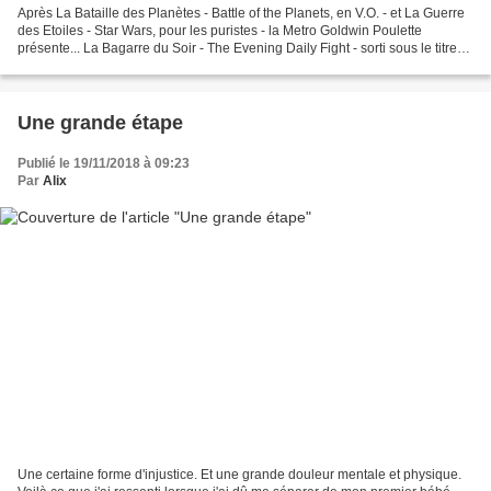
Après La Bataille des Planètes - Battle of the Planets, en V.O. - et La Guerre
des Etoiles - Star Wars, pour les puristes - la Metro Goldwin Poulette
présente... La Bagarre du Soir - The Evening Daily Fight - sorti sous le titre
de Tabernacle, tu vas...
Une grande étape
Publié le 19/11/2018 à 09:23
Par
Alix
Une certaine forme d'injustice. Et une grande douleur mentale et physique.