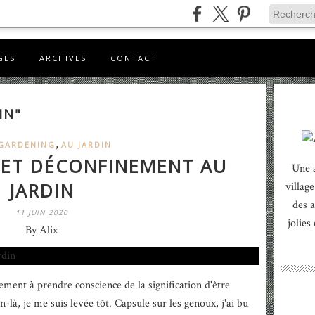
GES
ARCHIVES
CONTACT
IN"
,
GARDENING
AU JARDIN
ET DÉCONFINEMENT AU
Une 
JARDIN
village
des a
11 JUIN 2020
jolies
By Alix
ment à prendre conscience de la signification d'être
-là, je me suis levée tôt. Capsule sur les genoux, j'ai bu