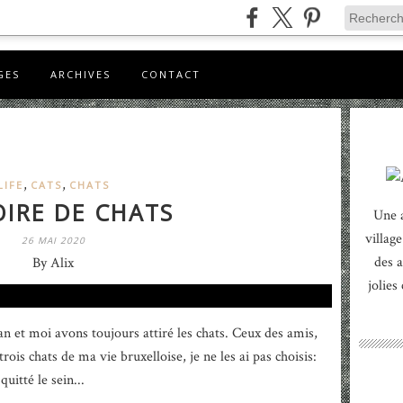
GES
ARCHIVES
CONTACT
,
,
LIFE
CATS
CHATS
OIRE DE CHATS
Une 
village
26 MAI 2020
des a
By Alix
jolies
 et moi avons toujours attiré les chats. Ceux des amis,
rois chats de ma vie bruxelloise, je ne les ai pas choisis:
quitté le sein...