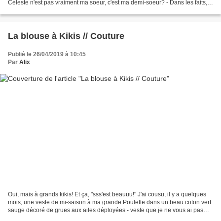
Céleste n'est pas vraiment ma soeur, c'est ma demi-soeur? - Dans les faits,
oui, mais est-ce...
La blouse à Kikis // Couture
Publié le 26/04/2019 à 10:45
Par
Alix
Oui, mais à grands kikis! Et ça, "sss'est beauuu!" J'ai cousu, il y a quelques
mois, une veste de mi-saison à ma grande Poulette dans un beau coton vert
sauge décoré de grues aux ailes déployées - veste que je ne vous ai pas
encore présentée, d'ailleurs....