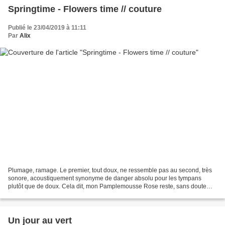
Springtime - Flowers time // couture
Publié le 23/04/2019 à 11:11
Par
Alix
Plumage, ramage. Le premier, tout doux, ne ressemble pas au second, très
sonore, acoustiquement synonyme de danger absolu pour les tympans
plutôt que de doux. Cela dit, mon Pamplemousse Rose reste, sans doute
aucun, le phénix des hôtes de notre maison...
Un jour au vert