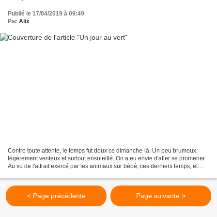
Publié le 17/04/2019 à 09:49
Par
Alix
Contre toute attente, le temps fut doux ce dimanche-là. Un peu brumeux,
légèrement venteux et surtout ensoleillé. On a eu envie d'aller se promener.
Au vu de l'attrait exercé par les animaux sur bébé, ces derniers temps, et
mue par un besoin irrépressible...
< Page précédente
Page suivante >