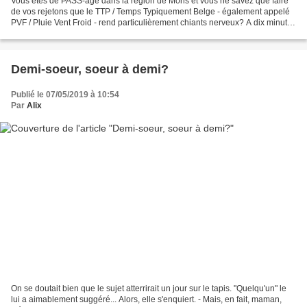
Vous êtes de PASS-age dans la région de Mons et vous ne savez que faire
de vos rejetons que le TTP / Temps Typiquement Belge - également appelé
PVF / Pluie Vent Froid - rend particulièrement chiants nerveux? A dix minutes
du centre-ville, je vous propose...
Demi-soeur, soeur à demi?
Publié le 07/05/2019 à 10:54
Par
Alix
On se doutait bien que le sujet atterrirait un jour sur le tapis. "Quelqu'un" le
lui a aimablement suggéré... Alors, elle s'enquiert. - Mais, en fait, maman,