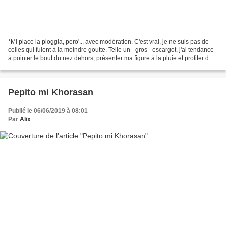
*Mi piace la pioggia, pero'... avec modération. C'est vrai, je ne suis pas de
celles qui fuient à la moindre goutte. Telle un - gros - escargot, j'ai tendance
à pointer le bout du nez dehors, présenter ma figure à la pluie et profiter de
l'ondée. J'aime...
Pepito mi Khorasan
Publié le 06/06/2019 à 08:01
Par
Alix