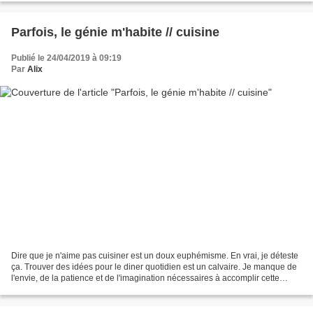
Parfois, le génie m'habite // cuisine
Publié le 24/04/2019 à 09:19
Par
Alix
Dire que je n'aime pas cuisiner est un doux euphémisme. En vrai, je déteste
ça. Trouver des idées pour le diner quotidien est un calvaire. Je manque de
l'envie, de la patience et de l'imagination nécessaires à accomplir cette
corvée tâche. Soir après...