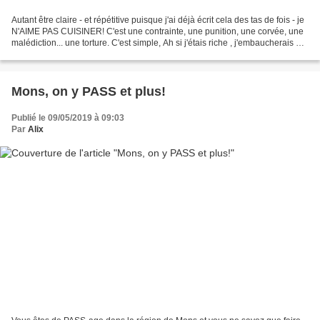
Autant être claire - et répétitive puisque j'ai déjà écrit cela des tas de fois - je
N'AIME PAS CUISINER! C'est une contrainte, une punition, une corvée, une
malédiction... une torture. C'est simple, Ah si j'étais riche , j'embaucherais un
cuisinier et,...
Mons, on y PASS et plus!
Publié le 09/05/2019 à 09:03
Par
Alix