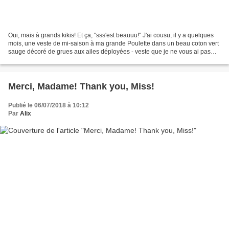
Oui, mais à grands kikis! Et ça, "sss'est beauuu!" J'ai cousu, il y a quelques
mois, une veste de mi-saison à ma grande Poulette dans un beau coton vert
sauge décoré de grues aux ailes déployées - veste que je ne vous ai pas
encore présentée, d'ailleurs....
Merci, Madame! Thank you, Miss!
Publié le 06/07/2018 à 10:12
Par
Alix