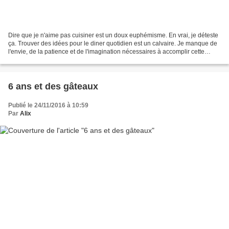
Dire que je n'aime pas cuisiner est un doux euphémisme. En vrai, je déteste
ça. Trouver des idées pour le diner quotidien est un calvaire. Je manque de
l'envie, de la patience et de l'imagination nécessaires à accomplir cette
corvée tâche. Soir après...
6 ans et des gâteaux
Publié le 24/11/2016 à 10:59
Par
Alix