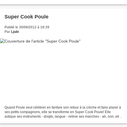
un mélange de lait et d'oeufs...
Super Cook Poule
Publié le 30/08/2012 à 18:39
Par
Ljubi
Quand Poule veut célébrer en fanfare son retour à la crèche et faire plaisir à
ses petits compagnons, elle se transforme en Super Cook Poule! Elle
astique ses instruments - doigts, langue - relève ses manches - ah, non, elle
n'en a pas - enfile son tablier...