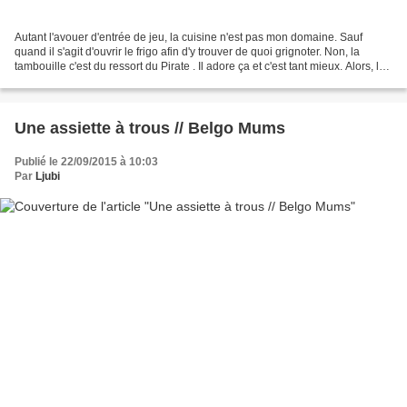
Autant l'avouer d'entrée de jeu, la cuisine n'est pas mon domaine. Sauf
quand il s'agit d'ouvrir le frigo afin d'y trouver de quoi grignoter. Non, la
tambouille c'est du ressort du Pirate . Il adore ça et c'est tant mieux. Alors, la
pâtisserie, art culinaire...
Une assiette à trous // Belgo Mums
Publié le 22/09/2015 à 10:03
Par
Ljubi