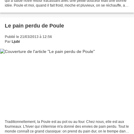
qui a salué notre retour fracassant avec une petite douceur était une bonne
idée. Poule et moi, quand il fait froid, moche et pluvieux, on se réchauffe, au
retour de l'école,...
Le pain perdu de Poule
Publié le 21/03/2013 à 12:56
Par
Ljubi
Traditionnellement, la Poule est au pot ou au four. Chez nous, elle est aux
fourneaux. L'hiver qui s'éternise m'a donné des envies de pain perdu. Tout le
monde connaît ce grand classique: on prend du pain dur, on le trempe dans