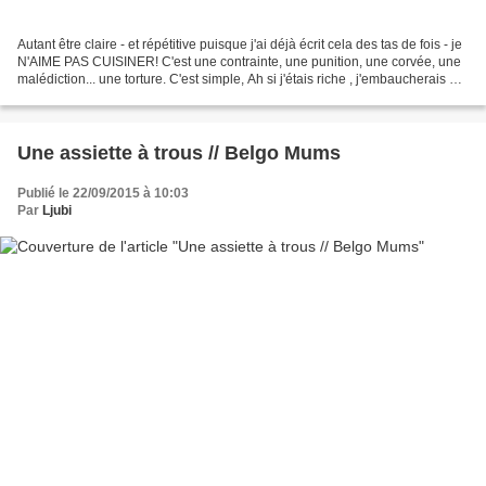
Autant être claire - et répétitive puisque j'ai déjà écrit cela des tas de fois - je
N'AIME PAS CUISINER! C'est une contrainte, une punition, une corvée, une
malédiction... une torture. C'est simple, Ah si j'étais riche , j'embaucherais un
cuisinier et,...
Une assiette à trous // Belgo Mums
Publié le 22/09/2015 à 10:03
Par
Ljubi