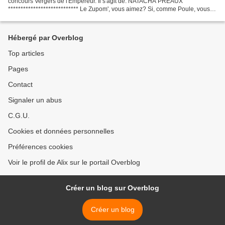
concours Vergers de l'Empereur. Il s'agit de: NATACHA PREAUX
**************************** Le Zupom', vous aimez? Si, comme Poule, vous
êtes adeptes du vrai jus bio de pommes pressées et...
Hébergé par Overblog
Top articles
Pages
Contact
Signaler un abus
C.G.U.
Cookies et données personnelles
Préférences cookies
Voir le profil de Alix sur le portail Overblog
Créer un blog sur Overblog
Créer un blog