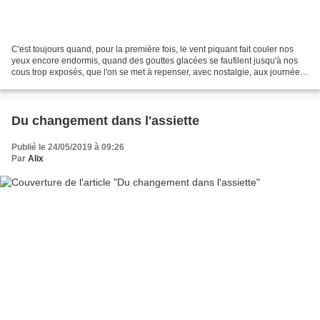
C'est toujours quand, pour la première fois, le vent piquant fait couler nos
yeux encore endormis, quand des gouttes glacées se faufilent jusqu'à nos
cous trop exposés, que l'on se met à repenser, avec nostalgie, aux journées
si chaudes que l'on pouvait...
Du changement dans l'assiette
Publié le 24/05/2019 à 09:26
Par
Alix