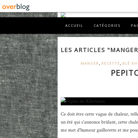
ACCUEIL
CATÉGORIES
PA
LES ARTICLES "MANGER
,
,
MANGER
RECETTE
BLÉ K
PEPIT
Ce doit être cette vague de chaleur, te
un été qui s'annonce brûlant, cette chal
me met d'humeur guillerette et me pouss