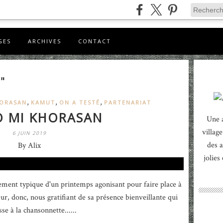
GES
ARCHIVES
CONTACT
"
,
,
,
HORASAN
KAMUT
ON A TESTÉ
PARTENARIAT
O MI KHORASAN
Une 
village
6 JUIN 2019
des a
By Alix
jolies
llement typique d'un printemps agonisant pour faire place à
eur, donc, nous gratifiant de sa présence bienveillante qui
e à la chansonnette......