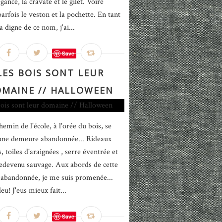
gance, la cravate et le gilet. Voire
rfois le veston et la pochette. En tant
 digne de ce nom, j'ai...
Save
LES BOIS SONT LEUR
MAINE // HALLOWEEN
hemin de l'école, à l'orée du bois, se
une demeure abandonnée... Rideaux
, toiles d'araignées , serre éventrée et
redevenu sauvage. Aux abords de cette
abandonnée, je me suis promenée...
u! J'eus mieux fait...
Save