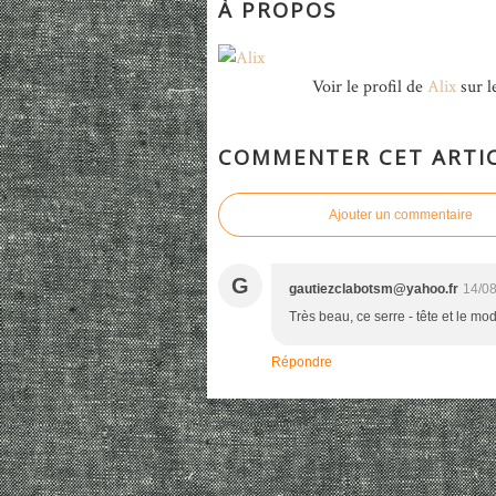
À PROPOS
Voir le profil de
Alix
sur l
COMMENTER CET ARTI
Ajouter un commentaire
G
gautiezclabotsm@yahoo.fr
14/08
Très beau, ce serre - tête et le mod
Répondre