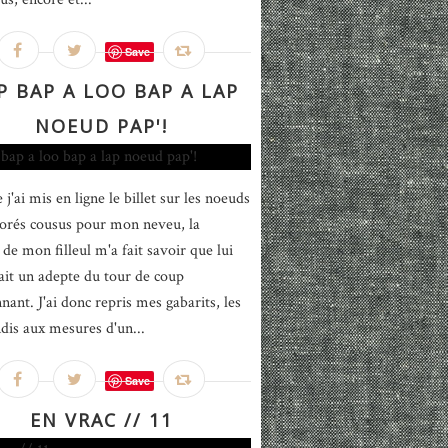
Save
 BAP A LOO BAP A LAP
NOEUD PAP'!
j'ai mis en ligne le billet sur les noeuds
lorés cousus pour mon neveu, la
e mon filleul m'a fait savoir que lui
tait un adepte du tour de coup
nant. J'ai donc repris mes gabarits, les
ndis aux mesures d'un...
Save
EN VRAC // 11