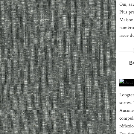
Oui, sau
Plus pr
Maison 
numéro 
issue d
B
Longtem
sortes. 
Aucune 
compuls
réflexio
Des tiss