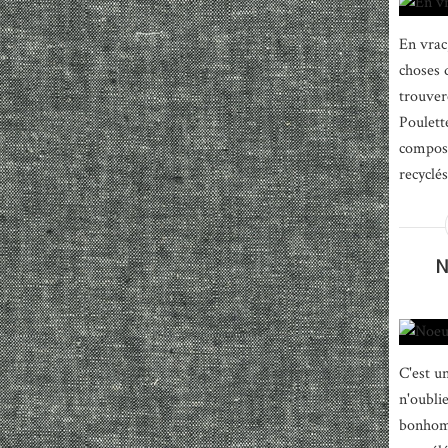
En vrac,
choses 
trouver
Poulett
composé
recyclé
N
C'est u
n'oublie
bonhomm