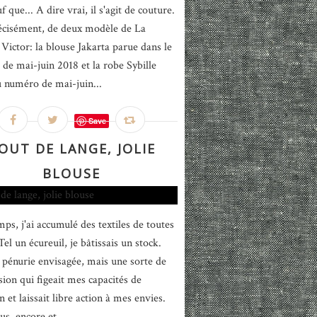
f que... A dire vrai, il s'agit de couture.
écisément, de deux modèle de La
Victor: la blouse Jakarta parue dans le
de mai-juin 2018 et la robe Sybille
u numéro de mai-juin...
Save
OUT DE LANGE, JOLIE
BLOUSE
ps, j'ai accumulé des textiles de toutes
Tel un écureuil, je bâtissais un stock.
pénurie envisagée, mais une sorte de
ion qui figeait mes capacités de
n et laissait libre action à mes envies.
us, encore et...