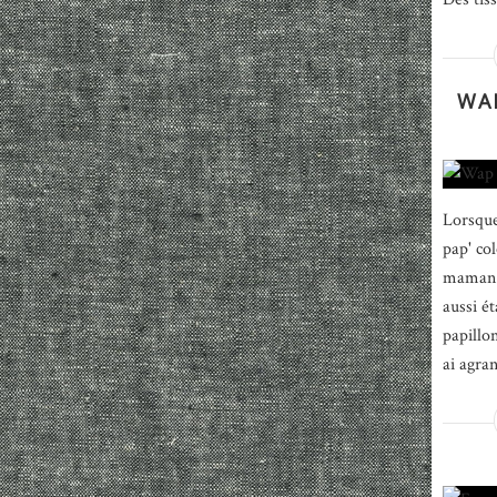
WAP
Lorsque 
pap' co
maman d
aussi é
papillon
ai agra