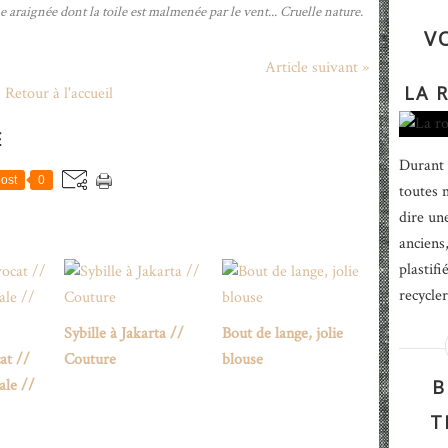
 araignée dont la toile est malmenée par le vent... Cruelle nature.
V
Article suivant »
LA 
Retour à l'accueil
E
Durant 
ost
0
toutes m
dire un
anciens,
plastif
recycler
Sybille à Jakarta //
Bout de lange, jolie
at //
Couture
blouse
ale //
B
T