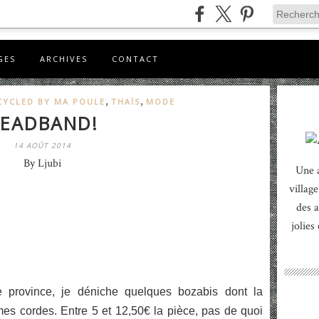
GES
ARCHIVES
CONTACT
,
,
CYCLED BY MA POULE
THAÏS
MODE
EADBAND!
14 AOÛT 2014
By Ljubi
Une 
village
des a
jolies
province, je déniche quelques bozabis dont la
es cordes. Entre 5 et 12,50€ la pièce, pas de quoi