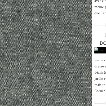
avec élé
même pa
que Tata
DO
Sur le c
dresse 
déchirés
jardin 
maison 
Corneble