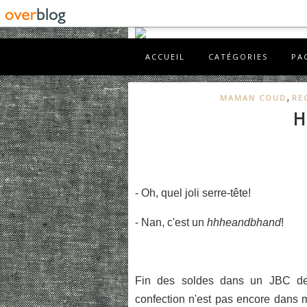
ACCUEIL
CATÉGORIES
PA
,
MAMAN COUD
RE
H
- Oh, quel joli serre-tête!
- Nan, c'est un
hhheandbhand
!
Fin des soldes dans un JBC de 
confection n'est pas encore dans m