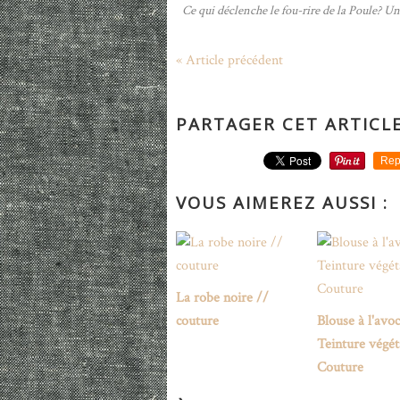
Ce qui déclenche le fou-rire de la Poule? Une
« Article précédent
PARTAGER CET ARTICL
Rep
VOUS AIMEREZ AUSSI :
La robe noire //
couture
Blouse à l'avoc
Teinture végét
Couture