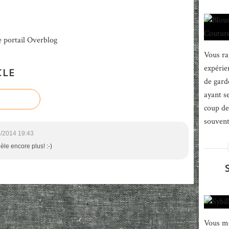
e portail Overblog
Vous ra
expérien
CLE
de gard
ayant s
coup de
souvent
/2014 19:43
èle encore plus! :-)
Vous me