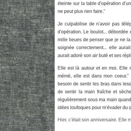
éteinte sur la table d'opération d'u
ne peut plus rien faire."
Je culpabilise de n'avoir pas té
d'opération. Le boulot... débordée d
mille lieues de penser que je ne la 
soignée correctement... elle aurai
aurait adoré son air buté et ses rép
Elle est là autour et en moi. Ell
mémé, elle est dans mon coeur." Il
besoin de sentir les bras dans lesqu
de sentir la main fraîche et sèche
régulièrement sous ma main quand l
idées loufoques pour m'évader du quo
Hier, c'était son anniversaire. Ell