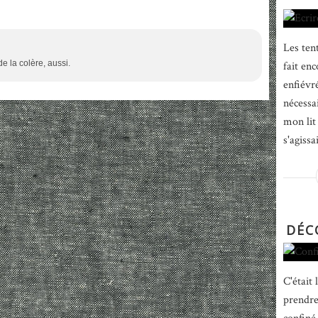
Les tent
de la colère, aussi.
fait enc
enfiévr
nécessai
mon lit 
s'agissa
DÉC
C'était
prendre 