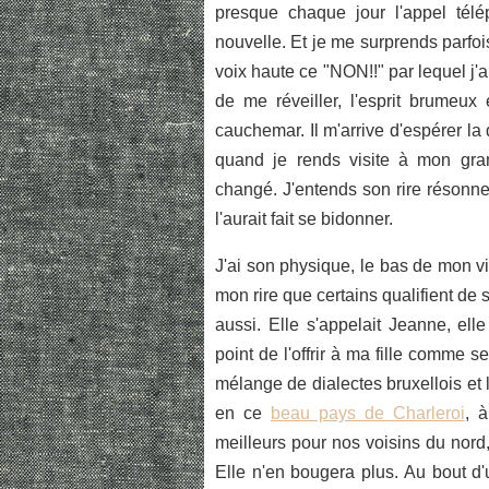
presque chaque jour l'appel té
nouvelle. Et je me surprends parfois
voix haute ce "NON!!" par lequel j'a
de me réveiller, l'esprit brumeux 
cauchemar. Il m'arrive d'espérer la
quand je rends visite à mon gran
changé. J'entends son rire résonne
l'aurait fait se bidonner.
J'ai son physique, le bas de mon vi
mon rire que certains qualifient de s
aussi. Elle s'appelait Jeanne, ell
point de l'offrir à ma fille comme
mélange de dialectes bruxellois et
en ce
beau pays de Charleroi
, 
meilleurs pour nos voisins du nord,
Elle n'en bougera plus. Au bout d'