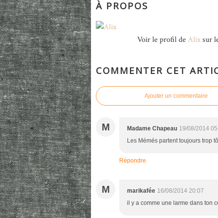
À PROPOS
Voir le profil de
Alix
sur l
COMMENTER CET ARTI
Ajouter un commentaire
M
Madame Chapeau
19/08/2014 05
Les Mémés partent toujours trop tôt.
Répondre
M
marikafée
16/08/2014 20:07
il y a comme une larme dans ton c