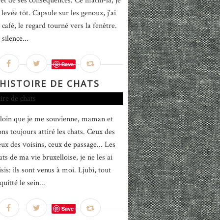
 et de ses conséquences. Ce matin-là, je
levée tôt. Capsule sur les genoux, j'ai
café, le regard tourné vers la fenêtre.
silence...
Save
HISTOIRE DE CHATS
 loin que je me souvienne, maman et
ns toujours attiré les chats. Ceux des
eux des voisins, ceux de passage... Les
ats de ma vie bruxelloise, je ne les ai
sis: ils sont venus à moi. Ljubi, tout
quitté le sein...
Save