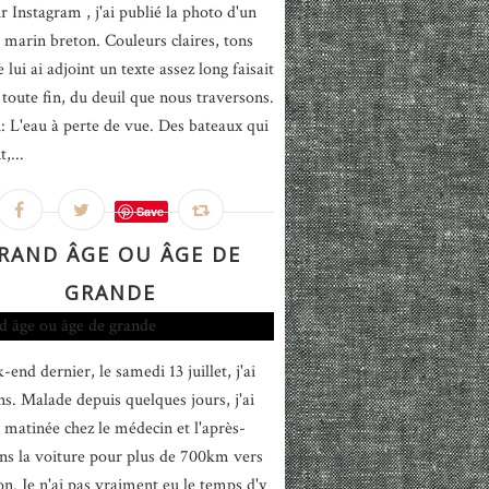
r Instagram , j'ai publié la photo d'un
 marin breton. Couleurs claires, tons
e lui ai adjoint un texte assez long faisait
 toute fin, du deuil que nous traversons.
i: L'eau à perte de vue. Des bateaux qui
,...
Save
RAND ÂGE OU ÂGE DE
GRANDE
end dernier, le samedi 13 juillet, j'ai
ns. Malade depuis quelques jours, j'ai
a matinée chez le médecin et l'après-
ns la voiture pour plus de 700km vers
on. Je n'ai pas vraiment eu le temps d'y