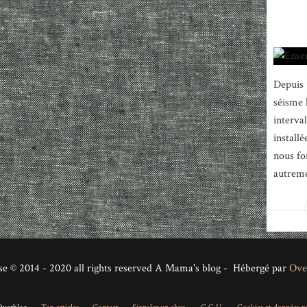
Depuis 
séisme 
interva
install
nous fo
autremen
se © 2014 - 2020 all rights reserved A Mama's blog - Hébergé par
Ove