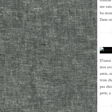
confiné
me suis 
bu mon 
Dans ce 
D'aussi
moi avo
amis, c
trois ch
pas choi
petit, a 