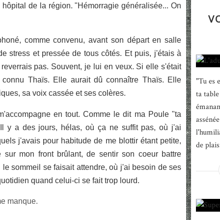
n hôpital de la région. "Hémorragie généralisée... On
V
léphoné, comme convenu, avant son départ en salle
e stress et pressée de tous côtés. Et puis, j'étais à
reverrais pas. Souvent, je lui en veux. Si elle s'était
t connu Thaïs. Elle aurait dû connaître Thaïs. Elle
"Tu es 
liques, sa voix cassée et ses colères.
ta tabl
émanant
e m'accompagne en tout. Comme le dit ma Poule "ta
assénée
 y a des jours, hélas, où ça ne suffit pas, où j'ai
l'humili
els j'avais pour habitude de me blottir étant petite,
de plais
 sur mon front brûlant, de sentir son coeur battre
e sommeil se faisait attendre, où j'ai besoin de ses
tidien quand celui-ci se fait trop lourd.
e me manque.