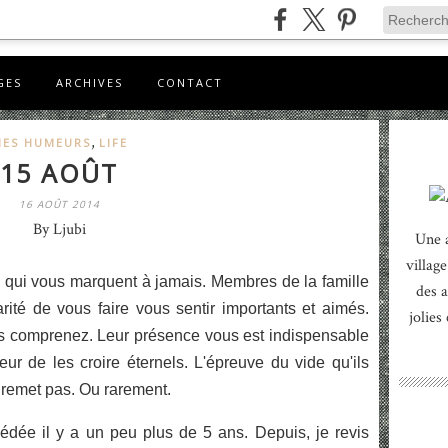
GES
ARCHIVES
CONTACT
,
ES HUMEURS
LIFE
15 AOÛT
16 AOÛT 2014
By Ljubi
Une 
village
re qui vous marquent à jamais. Membres de la famille
des a
larité de vous faire vous sentir importants et aimés.
jolies
es comprenez. Leur présence vous est indispensable
ur de les croire éternels. L'épreuve du vide qu'ils
e remet pas. Ou rarement.
dée il y a un peu plus de 5 ans. Depuis, je revis