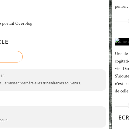
penser. 
e portail Overblog
CLE
Une de 
cogitat
vie. Dan
S'ajout
:18
n'est p
.. et laissent derrière elles d'inaltérables souvenirs.
de celle
ECR
oeur !