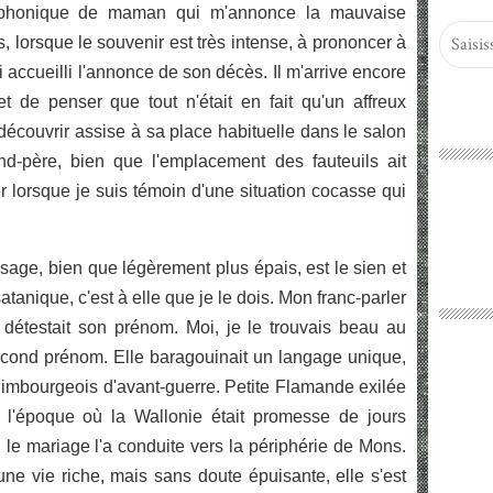
léphonique de maman qui m'annonce la mauvaise
, lorsque le souvenir est très intense, à prononcer à
i accueilli l'annonce de son décès. Il m'arrive encore
et de penser que tout n'était en fait qu'un affreux
 découvrir assise à sa place habituelle dans le salon
d-père, bien que l'emplacement des fauteuils ait
r lorsque je suis témoin d'une situation cocasse qui
sage, bien que légèrement plus épais, est le sien et
atanique, c'est à elle que je le dois. Mon franc-parler
e détestait son prénom. Moi, je le trouvais beau au
 second prénom. Elle baragouinait un langage unique,
 limbourgeois d'avant-guerre. Petite Flamande exilée
à l'époque où la Wallonie était promesse de jours
 le mariage l'a conduite vers la périphérie de Mons.
une vie riche, mais sans doute épuisante, elle s'est