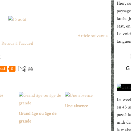
Hier, su
paysage
fanés. J
état, en
Le voic
Article suivant »
tanguent
Retour à l'accueil
E
G
ost
0
Le week-
Une absence
eu 45 a
Grand âge ou âge de
passé l
grande
midi da
la mais