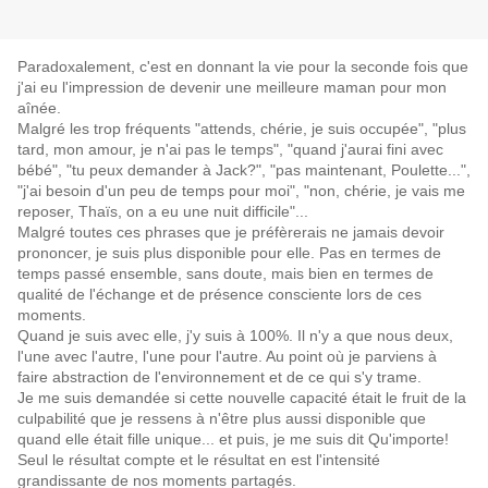
Paradoxalement, c'est en donnant la vie pour la seconde fois que
j'ai eu l'impression de devenir une meilleure maman pour mon
aînée.
Malgré les trop fréquents "attends, chérie, je suis occupée", "plus
tard, mon amour, je n'ai pas le temps", "quand j'aurai fini avec
bébé", "tu peux demander à Jack?", "pas maintenant, Poulette...",
"j'ai besoin d'un peu de temps pour moi", "non, chérie, je vais me
reposer, Thaïs, on a eu une nuit difficile"...
Malgré toutes ces phrases que je préfèrerais ne jamais devoir
prononcer, je suis plus disponible pour elle. Pas en termes de
temps passé ensemble, sans doute, mais bien en termes de
qualité de l'échange et de présence consciente lors de ces
moments.
Quand je suis avec elle, j'y suis à 100%. Il n'y a que nous deux,
l'une avec l'autre, l'une pour l'autre. Au point où je parviens à
faire abstraction de l'environnement et de ce qui s'y trame.
Je me suis demandée si cette nouvelle capacité était le fruit de la
culpabilité que je ressens à n'être plus aussi disponible que
quand elle était fille unique... et puis, je me suis dit Qu'importe!
Seul le résultat compte et le résultat en est l'intensité
grandissante de nos moments partagés.