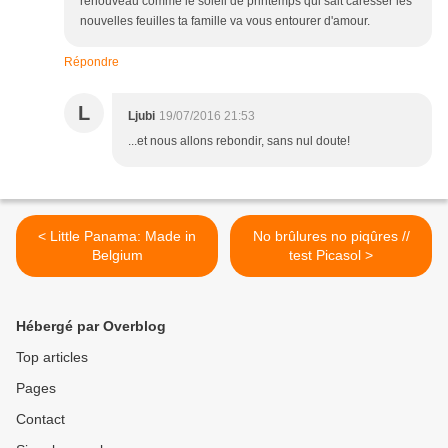
renouveau comme le soleil de printemps qui sait caresser les
nouvelles feuilles ta famille va vous entourer d'amour.
Répondre
L
Ljubi
19/07/2016 21:53
...et nous allons rebondir, sans nul doute!
< Little Panama: Made in
No brûlures no piqûres //
Belgium
test Picasol >
Hébergé par Overblog
Top articles
Pages
Contact