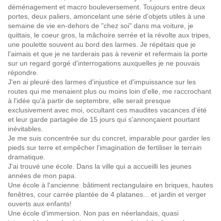
déménagement et macro bouleversement. Toujours entre deux
portes, deux paliers, amoncelant une série d'objets utiles à une
semaine de vie en-dehors de "chez soi" dans ma voiture, je
quittais, le coeur gros, la mâchoire serrée et la révolte aux tripes,
une poulette souvent au bord des larmes. Je répétais que je
l'aimais et que je ne tarderais pas à revenir et refermais la porte
sur un regard gorgé d'interrogations auxquelles je ne pouvais
répondre.
J'en ai pleuré des larmes d'injustice et d'impuissance sur les
routes qui me menaient plus ou moins loin d'elle, me raccrochant
à l'idée qu'à partir de septembre, elle serait presque
exclusivement avec moi, occultant ces maudites vacances d'été
et leur garde partagée de 15 jours qui s'annonçaient pourtant
inévitables.
Je me suis concentrée sur du concret, imparable pour garder les
pieds sur terre et empêcher l'imagination de fertiliser le terrain
dramatique.
J'ai trouvé une école. Dans la ville qui a accueilli les jeunes
années de mon papa.
Une école à l'ancienne: bâtiment rectangulaire en briques, hautes
fenêtres, cour carrée plantée de 4 platanes... et jardin et verger
ouverts aux enfants!
Une école d'immersion. Non pas en néerlandais, quasi