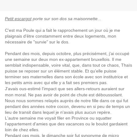
Petit escargot
porte sur son dos sa maisonnette...
C'est ma Poule qui a fait le rapprochement un jour où je me
plaignais d'être constamment entre deux logements, mon
nécessaire de "survie" sur le dos.
Pendant des mois, depuis octobre, plus précisément, j'ai occupé
une semaine sur deux mon ex-appartement bruxellois. Il me
semblait indispensable, voire vital, que, dans tout ce chaos, Thaïs
puisse se reposer sur un élément stable. Et qu'elle puisse
terminer ses maternelles dans son école avec son institutrice et
les petits amis avec qui elle y a fait ses premiers pas.
J'avais ous-estimé l'impact que ses allers-retours auraient sur
mon moral. Ne pas avoir de point de chute est déboussolant.
Nous nous sommes relayés auprès de notre fille dans ce qui fut
pendant des années notre cocon, devenu en si peu de temps un
lieu de transit dans lequel je n'avais plus aucun repère.
L'autre semaine me voyait filer en Province ou squatter
l'appartement d'amies que des vacances ou le boulot gardaient
loin de chez elles.
Pendant ces mois, le dimanche soir fut synonyme de micro