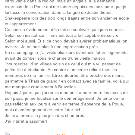
introuvable dans la région, mais en anglais, à la demande
expresse de la Poule qui me tanne depuis des mois pour que je
lui fasse la conversation dans la langue de
Justin Bieber
Shakespeare lors des trop longs trajets entre son ancienne école
et l'appartement.
Ce choix a évidemment déjà fait se soulever quelques sourcils.
Selon son institutrice, Thaïs est tout à fait capable de suivre.
Selon moi aussi. Et si ce choix devait s'avérer problématique, on
avisera. Je ne suis plus à une improvisation près...
En sa compagnie, j'ai visité plusieurs éventuels futurs logements
avant de tomber sous le charme d'une vieille maison
"bourgeoise" d'un village voisin de celui qui m'a vu passer de
petite fille à étudiante. Au centre d'un cercle reliant tous les
membres de ma famille. Etre entourée, être proche des miens,
permettre à Thaïs de grandir en contact avec sa famille, voilà qui
me manquait cruellement à Bruxelles.
Depuis 4 jours que j'ai remis mon petit amour entre les mains de
son papa, je me focalise sur le déménagement. Je tente de ne
pas réfléchir aux jours à venir en terme d'absence de la Poule,
mais d'aménagement de notre futur nid.
Je lui ai promis la plus jolie des chambres...
J'ai intérêt à assumer!