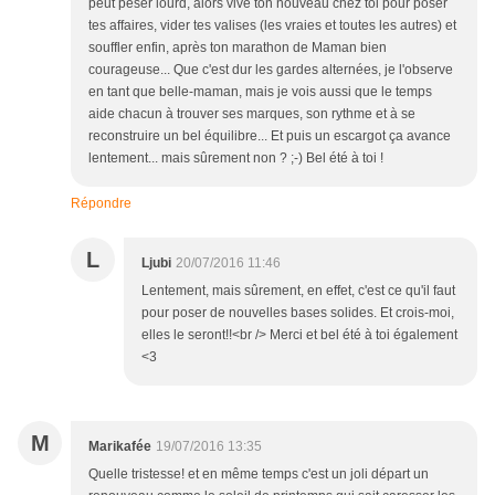
peut peser lourd, alors vive ton nouveau chez toi pour poser
tes affaires, vider tes valises (les vraies et toutes les autres) et
souffler enfin, après ton marathon de Maman bien
courageuse... Que c'est dur les gardes alternées, je l'observe
en tant que belle-maman, mais je vois aussi que le temps
aide chacun à trouver ses marques, son rythme et à se
reconstruire un bel équilibre... Et puis un escargot ça avance
lentement... mais sûrement non ? ;-) Bel été à toi !
Répondre
L
Ljubi
20/07/2016 11:46
Lentement, mais sûrement, en effet, c'est ce qu'il faut
pour poser de nouvelles bases solides. Et crois-moi,
elles le seront!!<br /> Merci et bel été à toi également
<3
M
Marikafée
19/07/2016 13:35
Quelle tristesse! et en même temps c'est un joli départ un