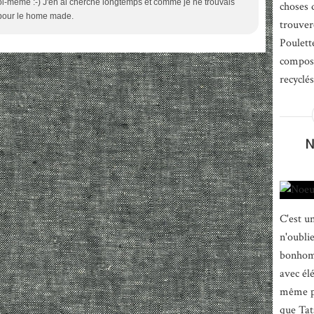
s moi-même :-) J'en ai cherché longtemps et comme je ne trouvais
choses 
é pour le home made.
trouver
Poulett
composé
recyclé
N
C'est u
n'oublie
bonhomm
avec élé
même pa
que Tata