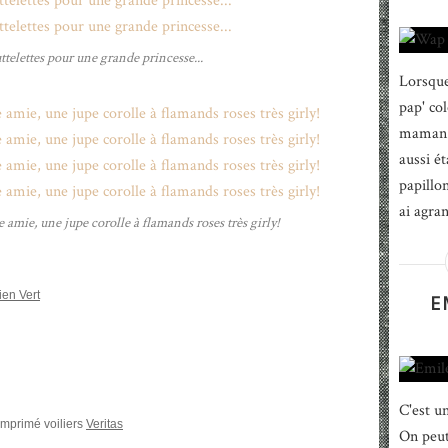
telettes pour une grande princesse...
Lorsque 
pap' co
maman d
aussi é
papillon
ai agra
ne amie, une jupe corolle à flamands roses très girly!
ien Vert
E
C'est u
imprimé voiliers
Veritas
On peut 