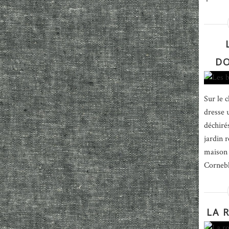
DO
Sur le c
dresse 
déchirés
jardin 
maison 
Corneble
LA 