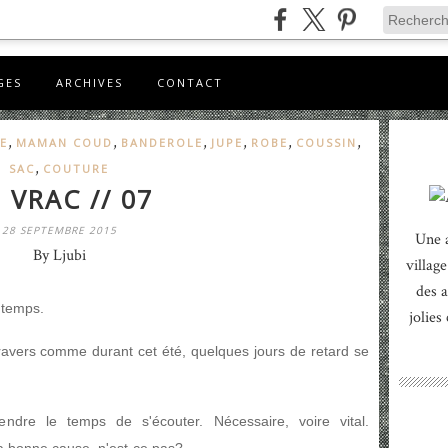
GES
ARCHIVES
CONTACT
,
,
,
,
,
,
E
MAMAN COUD
BANDEROLE
JUPE
ROBE
COUSSIN
,
SAC
COUTURE
 VRAC // 07
28 SEPTEMBRE 2015
Une 
By Ljubi
village
des a
 temps.
jolies
ravers comme durant cet été, quelques jours de retard se
ndre le temps de s'écouter. Nécessaire, voire vital.