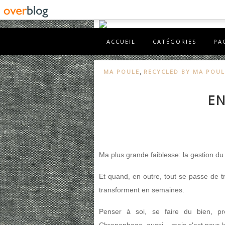
ACCUEIL
CATÉGORIES
PA
,
MA POULE
RECYCLED BY MA POUL
EN
Ma plus grande faiblesse: la gestion du
Et quand, en outre, tout se passe de t
transforment en semaines.
Penser à soi, se faire du bien, pre