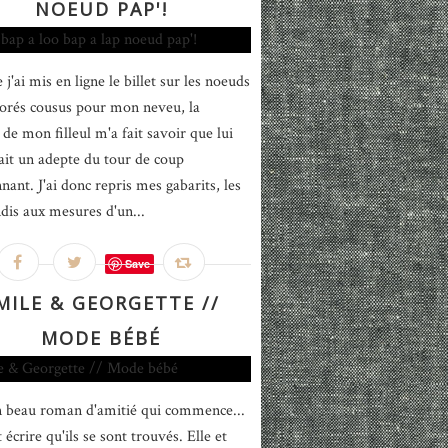
NOEUD PAP'!
j'ai mis en ligne le billet sur les noeuds
lorés cousus pour mon neveu, la
e mon filleul m'a fait savoir que lui
tait un adepte du tour de coup
nant. J'ai donc repris mes gabarits, les
ndis aux mesures d'un...
Save
MILE & GEORGETTE //
MODE BÉBÉ
n beau roman d'amitié qui commence...
écrire qu'ils se sont trouvés. Elle et