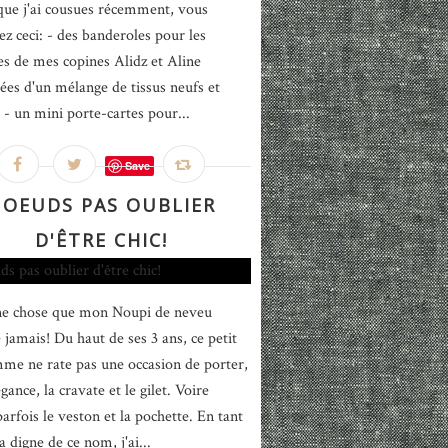
que j'ai cousues récemment, vous
ez ceci: - des banderoles pour les
es de mes copines Alidz et Aline
es d'un mélange de tissus neufs et
s - un mini porte-cartes pour...
Save
OEUDS PAS OUBLIER
D'ÊTRE CHIC!
ne chose que mon Noupi de neveu
 jamais! Du haut de ses 3 ans, ce petit
e ne rate pas une occasion de porter,
gance, la cravate et le gilet. Voire
rfois le veston et la pochette. En tant
 digne de ce nom, j'ai...