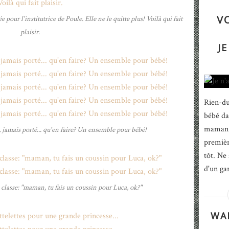
V
 pour l'institutrice de Poule. Elle ne le quitte plus! Voilà qui fait
plaisir.
JE
Rien-du
bébé da
maman n
, jamais porté... qu'en faire? Un ensemble pour bébé!
première
tôt. Ne 
d'un gar
classe: "maman, tu fais un coussin pour Luca, ok?"
WAP