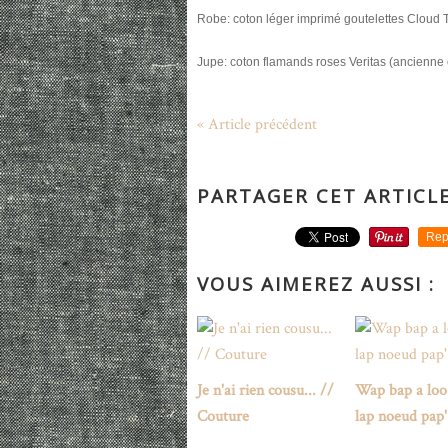
Robe: coton léger imprimé goutelettes Cloud 
Jupe: coton flamands roses Veritas (ancienne 
« Article précédent
PARTAGER CET ARTICL
Rep
VOUS AIMEREZ AUSSI :
Je n'ai rien cousu... //
Wap bap a loo
Couture
lap noeud pap'