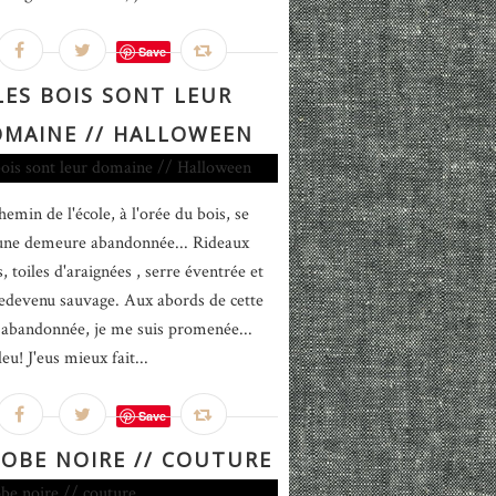
Save
LES BOIS SONT LEUR
MAINE // HALLOWEEN
hemin de l'école, à l'orée du bois, se
une demeure abandonnée... Rideaux
, toiles d'araignées , serre éventrée et
redevenu sauvage. Aux abords de cette
abandonnée, je me suis promenée...
u! J'eus mieux fait...
Save
ROBE NOIRE // COUTURE