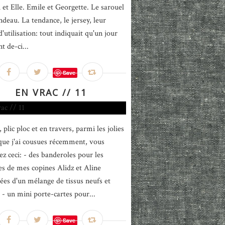
i et Elle. Emile et Georgette. Le sarouel
ndeau. La tendance, le jersey, leur
 d'utilisation: tout indiquait qu'un jour
nt de-ci...
Save
EN VRAC // 11
 plic ploc et en travers, parmi les jolies
que j'ai cousues récemment, vous
ez ceci: - des banderoles pour les
es de mes copines Alidz et Aline
es d'un mélange de tissus neufs et
s - un mini porte-cartes pour...
Save