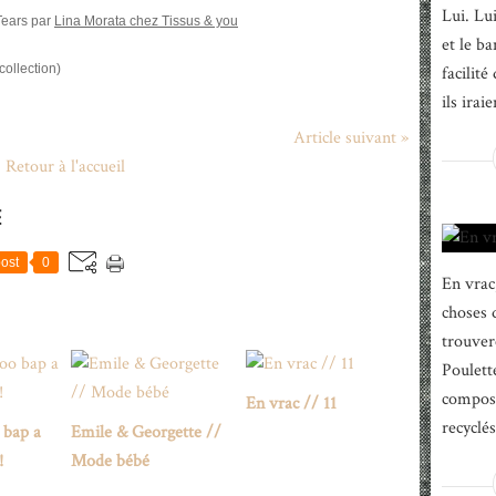
Lui. Lu
Tears par
Lina Morata chez Tissus & you
et le ba
collection)
facilité
ils iraie
Article suivant »
Retour à l'accueil
E
ost
0
En vrac,
choses 
trouver
Poulett
composé
En vrac // 11
recyclé
 bap a
Emile & Georgette //
!
Mode bébé