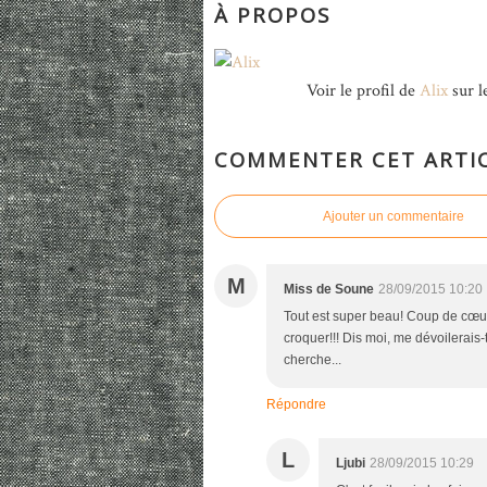
À PROPOS
Voir le profil de
Alix
sur l
COMMENTER CET ARTI
Ajouter un commentaire
M
Miss de Soune
28/09/2015 10:20
Tout est super beau! Coup de cœur 
croquer!!! Dis moi, me dévoilerais-
cherche...
Répondre
L
Ljubi
28/09/2015 10:29