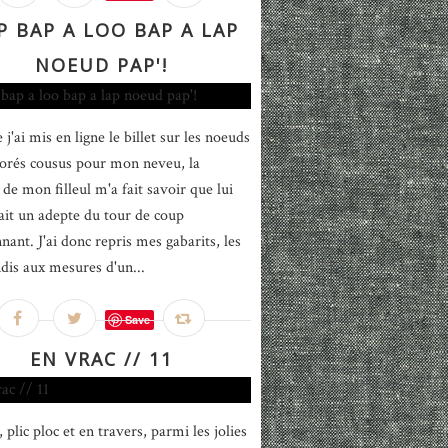
 BAP A LOO BAP A LAP
NOEUD PAP'!
j'ai mis en ligne le billet sur les noeuds
lorés cousus pour mon neveu, la
e mon filleul m'a fait savoir que lui
tait un adepte du tour de coup
nant. J'ai donc repris mes gabarits, les
ndis aux mesures d'un...
Save
EN VRAC // 11
 plic ploc et en travers, parmi les jolies