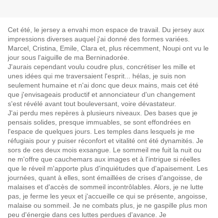
Cet été, le jersey a envahi mon espace de travail. Du jersey aux
impressions diverses auquel j'ai donné des formes variées.
Marcel, Cristina, Emile, Clara et, plus récemment, Noupi ont vu le
jour sous l'aiguille de ma Berninadorée.
J'aurais cependant voulu coudre plus, concrétiser les mille et
unes idées qui me traversaient l'esprit... hélas, je suis non
seulement humaine et n'ai donc que deux mains, mais cet été
que j'envisageais productif et annonciateur d'un changement
s'est révélé avant tout bouleversant, voire dévastateur.
J'ai perdu mes repères à plusieurs niveaux. Des bases que je
pensais solides, presque immuables, se sont effondrées en
l'espace de quelques jours. Les temples dans lesquels je me
réfugiais pour y puiser réconfort et vitalité ont été dynamités. Je
sors de ces deux mois exsangue. Le sommeil me fuit la nuit ou
ne m'offre que cauchemars aux images et à l'intrigue si réelles
que le réveil m'apporte plus d'inquiétudes que d'apaisement. Les
journées, quant à elles, sont émaillées de crises d'angoisse, de
malaises et d'accès de sommeil incontrôlables. Alors, je ne lutte
pas, je ferme les yeux et j'accueille ce qui se présente, angoisse,
malaise ou sommeil. Je ne combats plus, je ne gaspille plus mon
peu d'énergie dans ces luttes perdues d'avance. Je