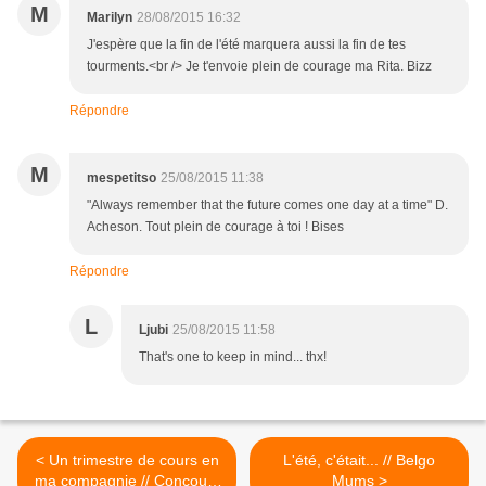
M
Marilyn
28/08/2015 16:32
J'espère que la fin de l'été marquera aussi la fin de tes
tourments.<br /> Je t'envoie plein de courage ma Rita. Bizz
Répondre
M
mespetitso
25/08/2015 11:38
"Always remember that the future comes one day at a time" D.
Acheson. Tout plein de courage à toi ! Bises
Répondre
L
Ljubi
25/08/2015 11:58
That's one to keep in mind... thx!
< Un trimestre de cours en
L'été, c'était... // Belgo
ma compagnie // Concours
Mums >