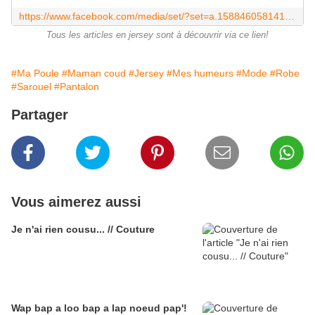
https://www.facebook.com/media/set/?set=a.1588460581418126.1073741834.1430677763863076&type=3
Tous les articles en jersey sont à découvrir via ce lien!
#Ma Poule
#Maman coud
#Jersey
#Mes humeurs
#Mode
#Robe
#Sarouel
#Pantalon
Partager
Vous aimerez aussi
Je n'ai rien cousu... // Couture
Wap bap a loo bap a lap noeud pap'!