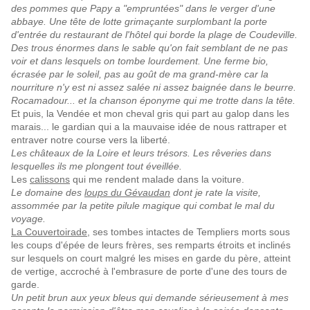
des pommes que Papy a "empruntées" dans le verger d'une
abbaye. Une tête de lotte grimaçante surplombant la porte
d'entrée du restaurant de l'hôtel qui borde la plage de Coudeville.
Des trous énormes dans le sable qu'on fait semblant de ne pas
voir et dans lesquels on tombe lourdement. Une ferme bio,
écrasée par le soleil, pas au goût de ma grand-mère car la
nourriture n'y est ni assez salée ni assez baignée dans le beurre.
Rocamadour... et la chanson éponyme qui me trotte dans la tête.
Et puis, la Vendée et mon cheval gris qui part au galop dans les
marais... le gardian qui a la mauvaise idée de nous rattraper et
entraver notre course vers la liberté.
Les châteaux de la Loire et leurs trésors. Les rêveries dans
lesquelles ils me plongent tout éveillée.
Les
calissons
qui me rendent malade dans la voiture.
Le domaine des
loups du Gévaudan
dont je rate la visite,
assommée par la petite pilule magique qui combat le mal du
voyage.
La Couvertoirade
, ses tombes intactes de Templiers morts sous
les coups d'épée de leurs frères, ses remparts étroits et inclinés
sur lesquels on court malgré les mises en garde du père, atteint
de vertige, accroché à l'embrasure de porte d'une des tours de
garde.
Un petit brun aux yeux bleus qui demande sérieusement à mes