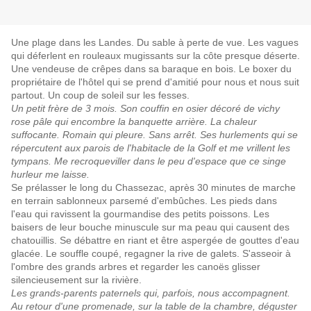
Une plage dans les Landes. Du sable à perte de vue. Les vagues
qui déferlent en rouleaux mugissants sur la côte presque déserte.
Une vendeuse de crêpes dans sa baraque en bois. Le boxer du
propriétaire de l'hôtel qui se prend d'amitié pour nous et nous suit
partout. Un coup de soleil sur les fesses.
Un petit frère de 3 mois. Son couffin en osier décoré de vichy
rose pâle qui encombre la banquette arrière. La chaleur
suffocante. Romain qui pleure. Sans arrêt. Ses hurlements qui se
répercutent aux parois de l'habitacle de la Golf et me vrillent les
tympans. Me recroqueviller dans le peu d'espace que ce singe
hurleur me laisse.
Se prélasser le long du Chassezac, après 30 minutes de marche
en terrain sablonneux parsemé d'embûches. Les pieds dans
l'eau qui ravissent la gourmandise des petits poissons. Les
baisers de leur bouche minuscule sur ma peau qui causent des
chatouillis. Se débattre en riant et être aspergée de gouttes d'eau
glacée. Le souffle coupé, regagner la rive de galets. S'asseoir à
l'ombre des grands arbres et regarder les canoës glisser
silencieusement sur la rivière.
Les grands-parents paternels qui, parfois, nous accompagnent.
Au retour d'une promenade, sur la table de la chambre, déguster